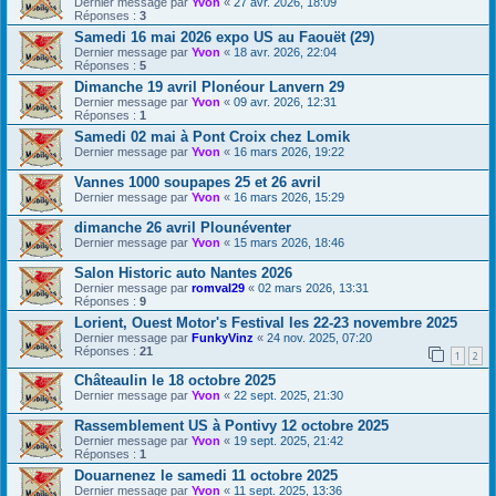
Dernier message par
Yvon
«
27 avr. 2026, 18:09
Réponses :
3
Samedi 16 mai 2026 expo US au Faouët (29)
Dernier message par
Yvon
«
18 avr. 2026, 22:04
Réponses :
5
Dimanche 19 avril Plonéour Lanvern 29
Dernier message par
Yvon
«
09 avr. 2026, 12:31
Réponses :
1
Samedi 02 mai à Pont Croix chez Lomik
Dernier message par
Yvon
«
16 mars 2026, 19:22
Vannes 1000 soupapes 25 et 26 avril
Dernier message par
Yvon
«
16 mars 2026, 15:29
dimanche 26 avril Plounéventer
Dernier message par
Yvon
«
15 mars 2026, 18:46
Salon Historic auto Nantes 2026
Dernier message par
romval29
«
02 mars 2026, 13:31
Réponses :
9
Lorient, Ouest Motor's Festival les 22-23 novembre 2025
Dernier message par
FunkyVinz
«
24 nov. 2025, 07:20
Réponses :
21
1
2
Châteaulin le 18 octobre 2025
Dernier message par
Yvon
«
22 sept. 2025, 21:30
Rassemblement US à Pontivy 12 octobre 2025
Dernier message par
Yvon
«
19 sept. 2025, 21:42
Réponses :
1
Douarnenez le samedi 11 octobre 2025
Dernier message par
Yvon
«
11 sept. 2025, 13:36