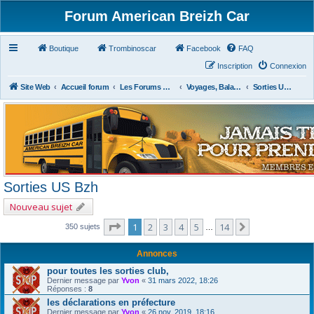
Forum American Breizh Car
Boutique
Trombinoscar
Facebook
FAQ
Inscription
Connexion
Site Web
Accueil forum
Les Forums Divers
Voyages, Balades, Expos, Salons, Concerts, Festivals
Sorties US Bzh
Sorties US Bzh
Nouveau sujet
Page
1
sur
14
1
2
3
4
5
14
Suivant
350 sujets
…
Annonces
pour toutes les sorties club,
Dernier message par
Yvon
«
31 mars 2022, 18:26
Réponses :
8
les déclarations en préfecture
Dernier message par
Yvon
«
26 nov. 2019, 18:16