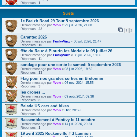
Réponses :
1
Sujets
1e Breizh Road 29 Tour 5 septembre 2026
Dernier message par
Yvon
«
29 juil. 2026, 21:00
Réponses :
22
1
2
Carantec 2026
Dernier message par
FunkyVinz
«
08 juil. 2026, 21:47
Réponses :
10
fête du Reuz à Plourin les Morlaix le 05 juillet 26
Dernier message par
FunkyVinz
«
08 juil. 2026, 19:06
Réponses :
11
sondage pour une sortie le samedi 5 septembre 2026
Dernier message par
Yvon
«
08 juin 2026, 19:32
Réponses :
13
Flag pour nos grandes sorties en Bretonnie
Dernier message par
Yvon
«
06 nov. 2024, 15:55
Réponses :
3
les drones ...
Dernier message par
Yvon
«
09 août 2017, 09:38
Réponses :
8
Balade US cars and bikes
Dernier message par
Yvon
«
Hier, 20:59
Réponses :
5
Rassemblement à Pontivy le 11 octobre
Dernier message par
Yvon
«
14 juil. 2026, 20:24
Réponses :
1
19 avril 2025 Rockenville # 3 Lannion