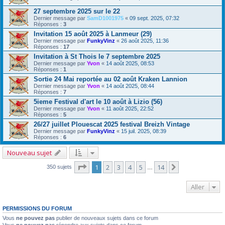
27 septembre 2025 sur le 22
Dernier message par
SamD1001975
«
09 sept. 2025, 07:32
Réponses :
3
Invitation 15 août 2025 à Lanmeur (29)
Dernier message par
FunkyVinz
«
26 août 2025, 11:36
Réponses :
17
Invitation à St Thois le 7 septembre 2025
Dernier message par
Yvon
«
14 août 2025, 08:53
Réponses :
1
Sortie 24 Mai reportée au 02 août Kraken Lannion
Dernier message par
Yvon
«
14 août 2025, 08:44
Réponses :
7
5ieme Festival d'art le 10 août à Lizio (56)
Dernier message par
Yvon
«
11 août 2025, 22:52
Réponses :
5
26/27 juillet Plouescat 2025 festival Breizh Vintage
Dernier message par
FunkyVinz
«
15 juil. 2025, 08:39
Réponses :
6
Nouveau sujet
Page
1
sur
14
1
2
3
4
5
14
Suivant
350 sujets
…
Aller
PERMISSIONS DU FORUM
Vous
ne pouvez pas
publier de nouveaux sujets dans ce forum