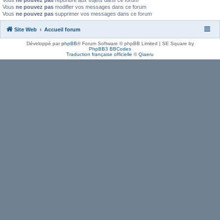
Vous
ne pouvez pas
répondre aux sujets dans ce forum
Vous
ne pouvez pas
modifier vos messages dans ce forum
Vous
ne pouvez pas
supprimer vos messages dans ce forum
Site Web
Accueil forum
Développé par
phpBB
® Forum Software © phpBB Limited | SE Square by
PhpBB3 BBCodes
Traduction française officielle
©
Qiaeru