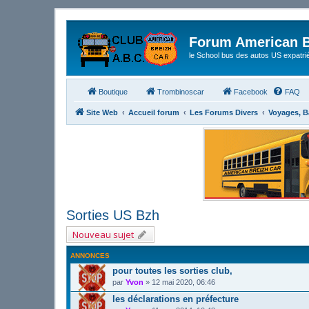
Forum American B
le School bus des autos US expatri
Boutique
Trombinoscar
Facebook
FAQ
Site Web
Accueil forum
Les Forums Divers
Voyages, B
Sorties US Bzh
Nouveau sujet
ANNONCES
pour toutes les sorties club,
par
Yvon
»
12 mai 2020, 06:46
les déclarations en préfecture