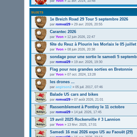
par
Yvon
»
11 avr. 2014, 10:48
SUJETS
1e Breizh Road 29 Tour 5 septembre 2026
par
romval29
»
29 avr. 2026, 20:55
Carantec 2026
par
Yvon
»
12 juin 2026, 22:47
fête du Reuz à Plourin les Morlaix le 05 juillet
par
Yvon
»
08 juin 2026, 20:38
sondage pour une sortie le samedi 5 septemb
par
romval29
»
19 avr. 2026, 19:30
Flag pour nos grandes sorties en Bretonnie
par
Yvon
»
07 oct. 2024, 13:28
les drones ...
par
aegirson2
»
05 juil. 2017, 07:46
Balade US cars and bikes
par
romval29
»
07 août 2026, 21:01
Rassemblement à Pontivy le 11 octobre
par
romval29
»
14 juil. 2026, 17:45
19 avril 2025 Rockenville # 3 Lannion
par
Yvon
»
13 févr. 2025, 17:01
Samedi 16 mai 2026 expo US au Faouët (29)
par
romval29
»
16 avr. 2026, 23:13