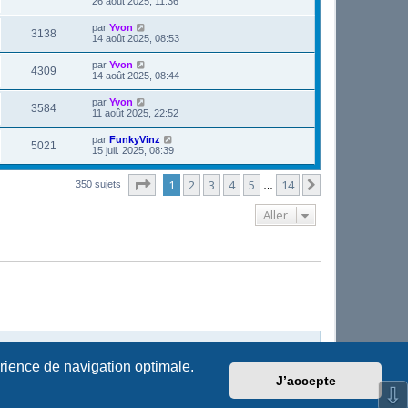
26 août 2025, 11:36
par
Yvon
3138
14 août 2025, 08:53
par
Yvon
4309
14 août 2025, 08:44
par
Yvon
3584
11 août 2025, 22:52
par
FunkyVinz
5021
15 juil. 2025, 08:39
Page
1
sur
14
1
2
3
4
5
14
Suivant
350 sujets
…
Aller
Supprimer les cookies
Fuseau horaire sur
UTC+02:00
érience de navigation optimale.
J’accepte
⇩