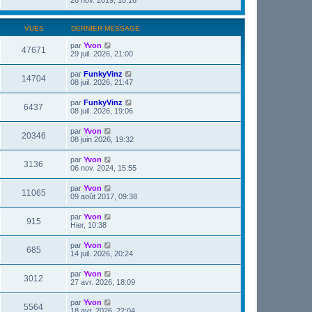
VUES
DERNIER MESSAGE
par
Yvon
47671
29 juil. 2026, 21:00
par
FunkyVinz
14704
08 juil. 2026, 21:47
par
FunkyVinz
6437
08 juil. 2026, 19:06
par
Yvon
20346
08 juin 2026, 19:32
par
Yvon
3136
06 nov. 2024, 15:55
par
Yvon
11065
09 août 2017, 09:38
par
Yvon
915
Hier, 10:38
par
Yvon
685
14 juil. 2026, 20:24
par
Yvon
3012
27 avr. 2026, 18:09
par
Yvon
5564
18 avr. 2026, 22:04