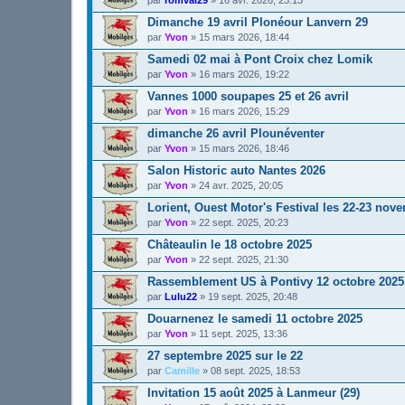
Dimanche 19 avril Plonéour Lanvern 29
par
Yvon
»
15 mars 2026, 18:44
Samedi 02 mai à Pont Croix chez Lomik
par
Yvon
»
16 mars 2026, 19:22
Vannes 1000 soupapes 25 et 26 avril
par
Yvon
»
16 mars 2026, 15:29
dimanche 26 avril Plounéventer
par
Yvon
»
15 mars 2026, 18:46
Salon Historic auto Nantes 2026
par
Yvon
»
24 avr. 2025, 20:05
Lorient, Ouest Motor's Festival les 22-23 nov
par
Yvon
»
22 sept. 2025, 20:23
Châteaulin le 18 octobre 2025
par
Yvon
»
22 sept. 2025, 21:30
Rassemblement US à Pontivy 12 octobre 2025
par
Lulu22
»
19 sept. 2025, 20:48
Douarnenez le samedi 11 octobre 2025
par
Yvon
»
11 sept. 2025, 13:36
27 septembre 2025 sur le 22
par
Camille
»
08 sept. 2025, 18:53
Invitation 15 août 2025 à Lanmeur (29)