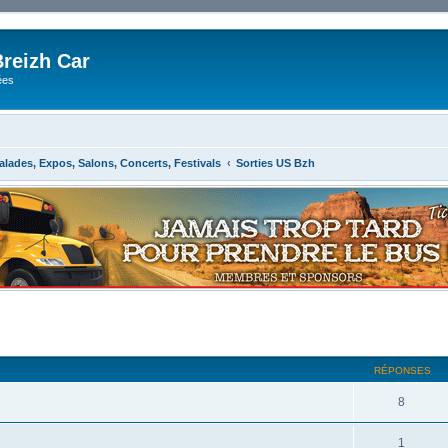
reizh Car
ées
alades, Expos, Salons, Concerts, Festivals
Sorties US Bzh
RÉPONSES
8
1