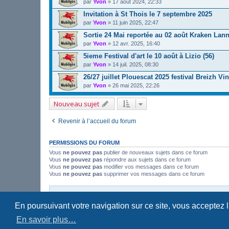
par
Yvon
»
17 août 2024, 22:33
Invitation à St Thois le 7 septembre 2025
par
Yvon
»
11 juin 2025, 22:47
Sortie 24 Mai reportée au 02 août Kraken Lan
par
Yvon
»
12 avr. 2025, 16:40
5ieme Festival d'art le 10 août à Lizio (56)
par
Yvon
»
14 juil. 2025, 08:30
26/27 juillet Plouescat 2025 festival Breizh Vi
par
Yvon
»
26 mai 2025, 22:26
Nouveau sujet
Revenir à l’accueil du forum
PERMISSIONS DU FORUM
Vous
ne pouvez pas
publier de nouveaux sujets dans ce forum
Vous
ne pouvez pas
répondre aux sujets dans ce forum
Vous
ne pouvez pas
modifier vos messages dans ce forum
Vous
ne pouvez pas
supprimer vos messages dans ce forum
Site Web
Accueil forum
En poursuivant votre navigation sur ce site, vous acceptez 
En savoir plus…