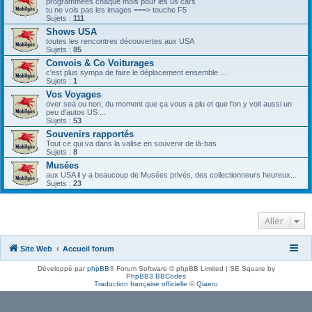
programmées chaque mois pour les us cars
tu ne vois pas les images ===> touche F5
Sujets :
111
Shows USA
toutes les rencontres découvertes aux USA
Sujets :
85
Convois & Co Voiturages
c'est plus sympa de faire le déplacement ensemble ...
Sujets :
1
Vos Voyages
over sea ou non, du moment que ça vous a plu et que l'on y voit aussi un
peu d'autos US ...
Sujets :
53
Souvenirs rapportés
Tout ce qui va dans la valise en souvenir de là-bas
Sujets :
8
Musées
aux USA il y a beaucoup de Musées privés, des collectionneurs heureux...
Sujets :
23
Aller
Site Web
Accueil forum
Développé par
phpBB
® Forum Software © phpBB Limited | SE Square by
PhpBB3 BBCodes
Traduction française officielle
©
Qiaeru