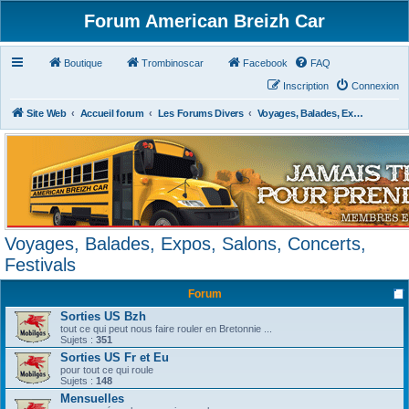
Forum American Breizh Car
Boutique
Trombinoscar
Facebook
FAQ
Inscription
Connexion
Site Web
Accueil forum
Les Forums Divers
Voyages, Balades, Expos, Salons, Concerts, Festivals
Voyages, Balades, Expos, Salons, Concerts,
Festivals
Forum
Sorties US Bzh
tout ce qui peut nous faire rouler en Bretonnie ...
Sujets :
351
Sorties US Fr et Eu
pour tout ce qui roule
Sujets :
148
Mensuelles