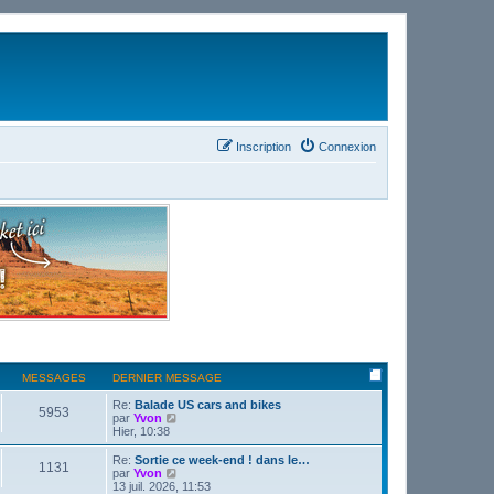
Inscription
Connexion
MESSAGES
DERNIER MESSAGE
Re:
Balade US cars and bikes
5953
C
par
Yvon
o
Hier, 10:38
n
s
Re:
Sortie ce week-end ! dans le…
1131
u
C
par
Yvon
l
o
13 juil. 2026, 11:53