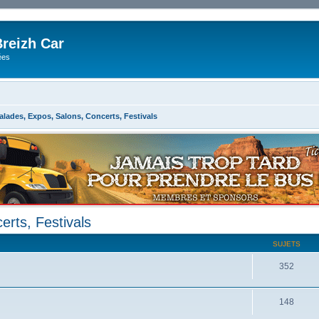
reizh Car
ées
alades, Expos, Salons, Concerts, Festivals
rts, Festivals
SUJETS
352
148