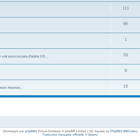
111
85
1
53
 voit aussi un peu d'autos US ...
8
23
eurs heureux...
Développé par
phpBB
® Forum Software © phpBB Limited | SE Square by
PhpBB3 BBCodes
Traduction française officielle
©
Qiaeru