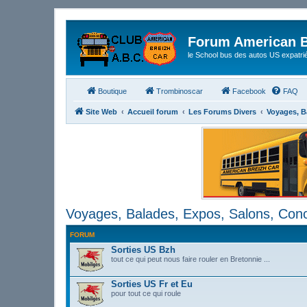
Forum American B
le School bus des autos US expatri
Boutique
Trombinoscar
Facebook
FAQ
Site Web
Accueil forum
Les Forums Divers
Voyages, B
Voyages, Balades, Expos, Salons, Conce
FORUM
Sorties US Bzh
tout ce qui peut nous faire rouler en Bretonnie ...
Sorties US Fr et Eu
pour tout ce qui roule