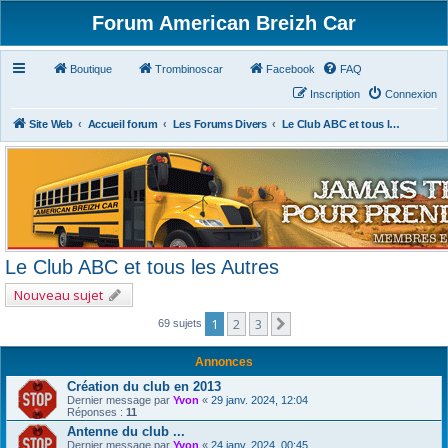
Forum American Breizh Car
Boutique
Trombinoscar
Facebook
FAQ
Inscription
Connexion
Site Web
Accueil forum
Les Forums Divers
Le Club ABC et tous les Autres
Le Club ABC et tous les Autres
Nouveau sujet
1
2
3
Suivant
69 sujets
Annonces
Création du club en 2013
Dernier message par
Yvon
«
29 janv. 2024, 12:04
Réponses :
11
Antenne du club ...
Dernier message par
Yvon
«
24 janv. 2024, 00:45