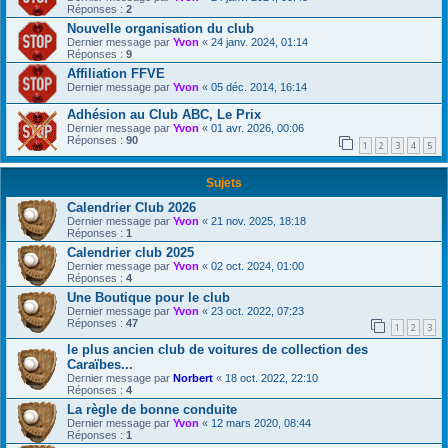
Réponses :
2
Nouvelle organisation du club
Dernier message par
Yvon
«
24 janv. 2024, 01:14
Réponses :
9
Affiliation FFVE
Dernier message par
Yvon
«
05 déc. 2014, 16:14
Adhésion au Club ABC, Le Prix
Dernier message par
Yvon
«
01 avr. 2026, 00:06
Réponses :
90
1
2
3
4
5
Sujets
Calendrier Club 2026
Dernier message par
Yvon
«
21 nov. 2025, 18:18
Réponses :
1
Calendrier club 2025
Dernier message par
Yvon
«
02 oct. 2024, 01:00
Réponses :
4
Une Boutique pour le club
Dernier message par
Yvon
«
23 oct. 2022, 07:23
Réponses :
47
1
2
3
le plus ancien club de voitures de collection des
Caraïbes...
Dernier message par
Norbert
«
18 oct. 2022, 22:10
Réponses :
4
La règle de bonne conduite
Dernier message par
Yvon
«
12 mars 2020, 08:44
Réponses :
1