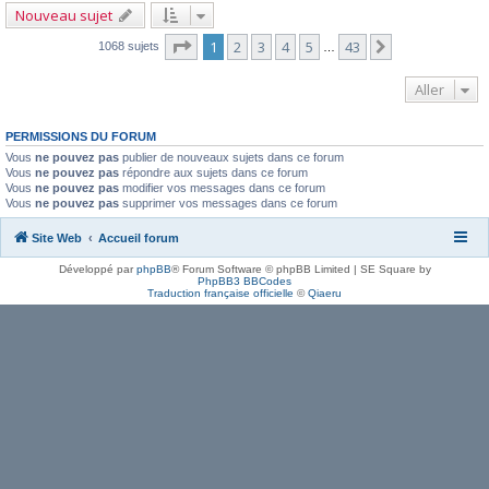
Nouveau sujet
Page
1
sur
43
1
2
3
4
5
43
Suivant
1068 sujets
…
Aller
PERMISSIONS DU FORUM
Vous
ne pouvez pas
publier de nouveaux sujets dans ce forum
Vous
ne pouvez pas
répondre aux sujets dans ce forum
Vous
ne pouvez pas
modifier vos messages dans ce forum
Vous
ne pouvez pas
supprimer vos messages dans ce forum
Site Web
Accueil forum
Développé par
phpBB
® Forum Software © phpBB Limited | SE Square by
PhpBB3 BBCodes
Traduction française officielle
©
Qiaeru