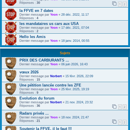
Réponses :
30
1
2
la FFVE en 7 dates
Dernier message par
Yvon
«
28 déc. 2022, 11:17
Réponses :
4
les mandataires us cars aux USA
Dernier message par
Yvon
«
17 déc. 2021, 07:04
Réponses :
2
Hello les Amis
Dernier message par
Yvon
«
18 janv. 2014, 00:55
Sujets
PRIX DES CARBURANTS ...
Dernier message par
Yvon
«
06 juin 2026, 16:43
vœux 2026
Dernier message par
Norbert
«
15 févr. 2026, 22:09
Réponses :
15
Une pétition lancée contre les ZFE
Dernier message par
Yvon
«
25 févr. 2025, 19:19
Réponses :
9
Evolution du forum
Dernier message par
Norbert
«
21 nov. 2024, 23:32
Réponses :
36
1
2
Radars privés ...
Dernier message par
Yvon
«
18 nov. 2024, 21:47
Réponses :
21
1
2
Soutenir la FFVE, il le faut !!!