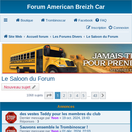
Forum American Breizh Car
Boutique
Trombinoscar
Facebook
FAQ
Inscription
Connexion
Site Web
Accueil forum
Les Forums Divers
Le Saloon du Forum
Le Saloon du Forum
Nouveau sujet
Page
1
sur
43
1
2
3
4
5
43
Suivant
1068 sujets
…
Annonces
des vestes Teddy pour les membres du club
Dernier message par
Yvon
«
19 oct. 2024, 19:43
Réponses :
3
Sauvons ensemble le Trombinoscar !
Dernier message par
Yvon
«
01 déc. 2024, 22:03