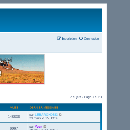
Inscription
Connexion
2 sujets • Page
1
sur
1
VUES
DERNIER MESSAGE
par
LEBARON0683
148838
23 mars 2015, 13:39
par
Yvon
6067
18 janv. 2014, 10:13