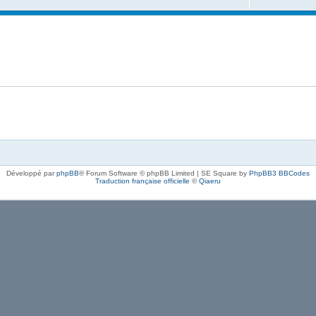
Développé par
phpBB
® Forum Software © phpBB Limited | SE Square by
PhpBB3 BBCodes
Traduction française officielle
©
Qiaeru