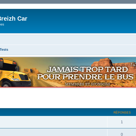
reizh Car
ées
 Tests
RÉPONSES
1
0