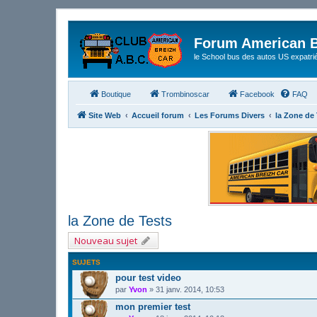
Forum American B
le School bus des autos US expatri
Boutique
Trombinoscar
Facebook
FAQ
Site Web
Accueil forum
Les Forums Divers
la Zone de
la Zone de Tests
Nouveau sujet
SUJETS
pour test video
par
Yvon
»
31 janv. 2014, 10:53
mon premier test