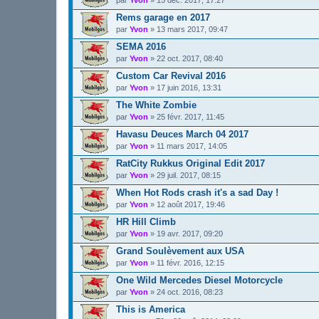
Rems garage en 2017
par
Yvon
»
13 mars 2017, 09:47
SEMA 2016
par
Yvon
»
22 oct. 2017, 08:40
Custom Car Revival 2016
par
Yvon
»
17 juin 2016, 13:31
The White Zombie
par
Yvon
»
25 févr. 2017, 11:45
Havasu Deuces March 04 2017
par
Yvon
»
11 mars 2017, 14:05
RatCity Rukkus Original Edit 2017
par
Yvon
»
29 juil. 2017, 08:15
When Hot Rods crash it's a sad Day !
par
Yvon
»
12 août 2017, 19:46
HR Hill Climb
par
Yvon
»
19 avr. 2017, 09:20
Grand Soulèvement aux USA
par
Yvon
»
11 févr. 2016, 12:15
One Wild Mercedes Diesel Motorcycle
par
Yvon
»
24 oct. 2016, 08:23
This is America