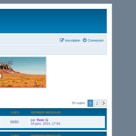
Inscription
Connexion
1
2
Suivant
39 sujets
VUES
DERNIER MESSAGE
par
Yvon
8880
18 janv. 2014, 17:54
VUES
DERNIER MESSAGE