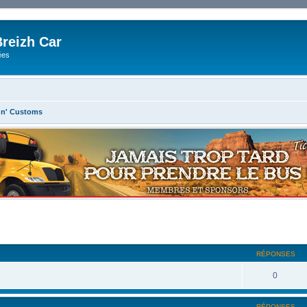
reizh Car
ées
 n' Customs
RÉPONSES
0
RÉPONSES