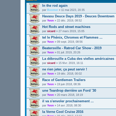
In the rod again
par
Boomer
»
11 mai 2023, 20:35
Havasu Deuce Days 2019 - Deuces Downtown
par
Yvon
»
22 déc. 2019, 08:52
Hot Rods and street machines
par
sicard
»
27 mars 2019, 15:05
tel le Phénix, Chromes et Flammes ...
par
Yvon
»
09 sept. 2019, 08:56
Beatersville - Ratrod Car Show - 2019
par
Yvon
»
01 juil. 2019, 20:26
La débrouille a Cuba des vielles américaines
par
sicard
»
15 févr. 2019, 16:11
ne rien jeter, ça peut servir !
par
Yvon
»
19 déc. 2018, 00:02
Race of Gentlemen Trailers
par
Yvon
»
19 juin 2018, 08:36
une Teardrop derrière un Ford '30
par
Yvon
»
20 mars 2018, 18:19
il va s'envoler prochainement ...
par
Yvon
»
14 avr. 2018, 08:30
la Verne Cool Cruise 2016
par
Yvon
»
15 déc. 2017, 17:27