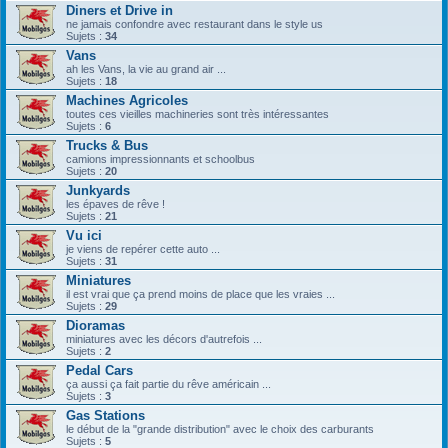
Diners et Drive in
ne jamais confondre avec restaurant dans le style us
Sujets :
34
Vans
ah les Vans, la vie au grand air ...
Sujets :
18
Machines Agricoles
toutes ces vieilles machineries sont très intéressantes
Sujets :
6
Trucks & Bus
camions impressionnants et schoolbus
Sujets :
20
Junkyards
les épaves de rêve !
Sujets :
21
Vu ici
je viens de repérer cette auto ...
Sujets :
31
Miniatures
il est vrai que ça prend moins de place que les vraies ...
Sujets :
29
Dioramas
miniatures avec les décors d'autrefois ...
Sujets :
2
Pedal Cars
ça aussi ça fait partie du rêve américain ...
Sujets :
3
Gas Stations
le début de la "grande distribution" avec le choix des carburants
Sujets :
5