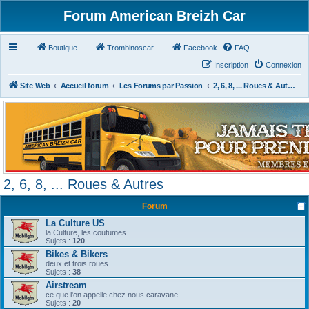
Forum American Breizh Car
Boutique
Trombinoscar
Facebook
FAQ
Inscription
Connexion
Site Web
Accueil forum
Les Forums par Passion
2, 6, 8, ... Roues & Autres
2, 6, 8, ... Roues & Autres
Forum
La Culture US
la Culture, les coutumes ...
Sujets :
120
Bikes & Bikers
deux et trois roues
Sujets :
38
Airstream
ce que l'on appelle chez nous caravane ...
Sujets :
20