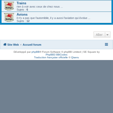
Trains
rien à voir avec ceux de chez nous ...
Sujets :
6
Avions
il n'y a pas que l'automibile, il y a aussi l'aviation qui évolue ...
Sujets :
12
Aller
Site Web
Accueil forum
Développé par
phpBB
® Forum Software © phpBB Limited | SE Square by
PhpBB3 BBCodes
Traduction française officielle
©
Qiaeru