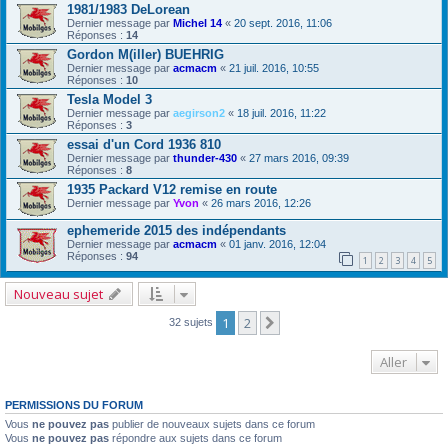
1981/1983 DeLorean
Dernier message par
Michel 14
«
20 sept. 2016, 11:06
Réponses :
14
Gordon M(iller) BUEHRIG
Dernier message par
acmacm
«
21 juil. 2016, 10:55
Réponses :
10
Tesla Model 3
Dernier message par
aegirson2
«
18 juil. 2016, 11:22
Réponses :
3
essai d'un Cord 1936 810
Dernier message par
thunder-430
«
27 mars 2016, 09:39
Réponses :
8
1935 Packard V12 remise en route
Dernier message par
Yvon
«
26 mars 2016, 12:26
ephemeride 2015 des indépendants
Dernier message par
acmacm
«
01 janv. 2016, 12:04
Réponses :
94
1
2
3
4
5
Nouveau sujet
1
2
Suivant
32 sujets
Aller
PERMISSIONS DU FORUM
Vous
ne pouvez pas
publier de nouveaux sujets dans ce forum
Vous
ne pouvez pas
répondre aux sujets dans ce forum