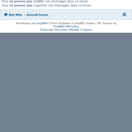
Vous
ne pouvez pas
modifier vos messages dans ce forum
Vous
ne pouvez pas
supprimer vos messages dans ce forum
Site Web
Accueil forum
Développé par
phpBB
® Forum Software © phpBB Limited | SE Square by
PhpBB3 BBCodes
Traduction française officielle
©
Qiaeru