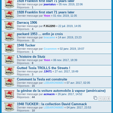
1928 Franklin first start 71 years later
Dernier message par
jeantalus
«
05 nov. 2019, 22:06
Réponses :
1
1928 Franklin first start 71 years later
Dernier message par
Yvon
«
01 nov. 2019, 11:05
Darracq 1906
Dernier message par
FJG2293
«
22 juil. 2019, 14:05
Réponses :
4
packard 1953 ... enfin je crois
Dernier message par
bracame
«
14 avr. 2019, 23:23
Réponses :
11
1948 Tucker
Dernier message par
Goaremm
«
02 janv. 2019, 19:07
Réponses :
1
L'histoire de Stutz
Dernier message par
Yvon
«
06 nov. 2017, 18:39
Réponses :
8
Gutted Tesla TROLLS the Streets !
Dernier message par
JJH71
«
27 oct. 2017, 19:49
Réponses :
3
Comment la Tesla est construite
Dernier message par
LEBARON0683
«
07 avr. 2017, 02:05
Réponses :
15
la génèse de la voiture automobile à vapeur (américaine)
Dernier message par
acmacm
«
26 janv. 2017, 14:52
Réponses :
44
1
2
3
1948 TUCKER : la collection David Cammack
Dernier message par
LEBARON0683
«
04 janv. 2017, 23:53
Réponses :
10