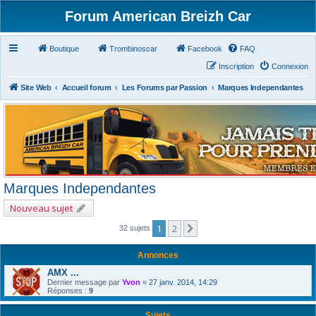
Forum American Breizh Car
Boutique
Trombinoscar
Facebook
FAQ
Inscription
Connexion
Site Web
Accueil forum
Les Forums par Passion
Marques Independantes
Marques Independantes
Nouveau sujet
1
2
Suivant
32 sujets
Annonces
AMX ...
Dernier message par
Yvon
«
27 janv. 2014, 14:29
Réponses :
9
Sujets