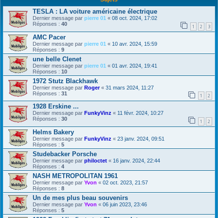
TESLA : LA voiture américaine électrique
Dernier message par
pierre 01
«
08 oct. 2024, 17:02
Réponses :
40
1
2
3
AMC Pacer
Dernier message par
pierre 01
«
10 avr. 2024, 15:59
Réponses :
9
une belle Clenet
Dernier message par
pierre 01
«
01 avr. 2024, 19:41
Réponses :
10
1972 Stutz Blackhawk
Dernier message par
Roger
«
31 mars 2024, 11:27
Réponses :
31
1
2
1928 Erskine ...
Dernier message par
FunkyVinz
«
11 févr. 2024, 10:27
Réponses :
30
1
2
Helms Bakery
Dernier message par
FunkyVinz
«
23 janv. 2024, 09:51
Réponses :
5
Studebacker Porsche
Dernier message par
philoctet
«
16 janv. 2024, 22:44
Réponses :
4
NASH METROPOLITAN 1961
Dernier message par
Yvon
«
02 oct. 2023, 21:57
Réponses :
8
Un de mes plus beau souvenirs
Dernier message par
Yvon
«
06 juin 2023, 23:46
Réponses :
5