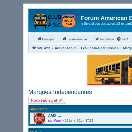
Forum American B
le School bus des autos US expatri
Boutique
Trombinoscar
Facebook
FAQ
Site Web
Accueil forum
Les Forums par Passion
Marq
Marques Independantes
Nouveau sujet
ANNONCES
AMX ...
par
Yvon
»
18 janv. 2014, 17:56
SUJETS