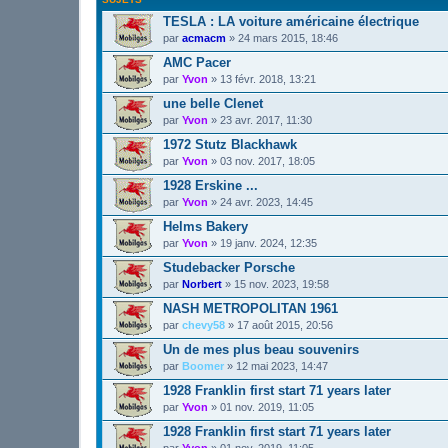
TESLA : LA voiture américaine électrique
par
acmacm
»
24 mars 2015, 18:46
AMC Pacer
par
Yvon
»
13 févr. 2018, 13:21
une belle Clenet
par
Yvon
»
23 avr. 2017, 11:30
1972 Stutz Blackhawk
par
Yvon
»
03 nov. 2017, 18:05
1928 Erskine ...
par
Yvon
»
24 avr. 2023, 14:45
Helms Bakery
par
Yvon
»
19 janv. 2024, 12:35
Studebacker Porsche
par
Norbert
»
15 nov. 2023, 19:58
NASH METROPOLITAN 1961
par
chevy58
»
17 août 2015, 20:56
Un de mes plus beau souvenirs
par
Boomer
»
12 mai 2023, 14:47
1928 Franklin first start 71 years later
par
Yvon
»
01 nov. 2019, 11:05
1928 Franklin first start 71 years later
par
Yvon
»
01 nov. 2019, 11:05