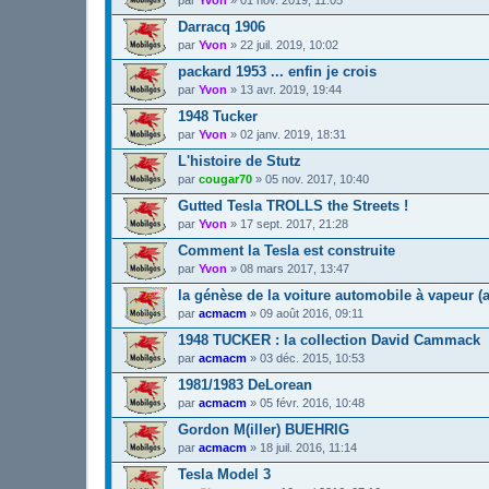
Darracq 1906
par
Yvon
»
22 juil. 2019, 10:02
packard 1953 ... enfin je crois
par
Yvon
»
13 avr. 2019, 19:44
1948 Tucker
par
Yvon
»
02 janv. 2019, 18:31
L'histoire de Stutz
par
cougar70
»
05 nov. 2017, 10:40
Gutted Tesla TROLLS the Streets !
par
Yvon
»
17 sept. 2017, 21:28
Comment la Tesla est construite
par
Yvon
»
08 mars 2017, 13:47
la génèse de la voiture automobile à vapeur (
par
acmacm
»
09 août 2016, 09:11
1948 TUCKER : la collection David Cammack
par
acmacm
»
03 déc. 2015, 10:53
1981/1983 DeLorean
par
acmacm
»
05 févr. 2016, 10:48
Gordon M(iller) BUEHRIG
par
acmacm
»
18 juil. 2016, 11:14
Tesla Model 3