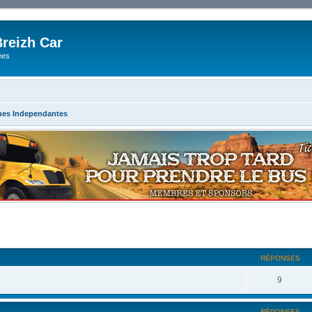
reizh Car
ées
ues Independantes
RÉPONSES
9
RÉPONSES