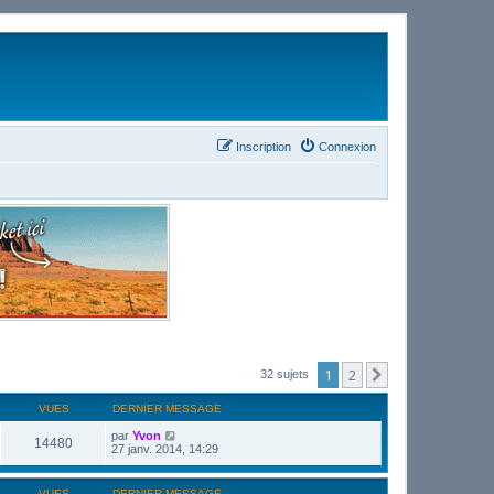
Inscription
Connexion
1
2
Suivant
32 sujets
VUES
DERNIER MESSAGE
par
Yvon
14480
27 janv. 2014, 14:29
VUES
DERNIER MESSAGE