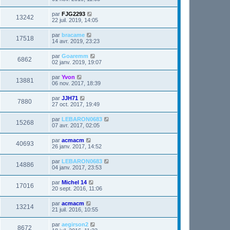
par
FJG2293
13242
22 juil. 2019, 14:05
par
bracame
17518
14 avr. 2019, 23:23
par
Goaremm
6862
02 janv. 2019, 19:07
par
Yvon
13881
06 nov. 2017, 18:39
par
JJH71
7880
27 oct. 2017, 19:49
par
LEBARON0683
15268
07 avr. 2017, 02:05
par
acmacm
40693
26 janv. 2017, 14:52
par
LEBARON0683
14886
04 janv. 2017, 23:53
par
Michel 14
17016
20 sept. 2016, 11:06
par
acmacm
13214
21 juil. 2016, 10:55
par
aegirson2
8672