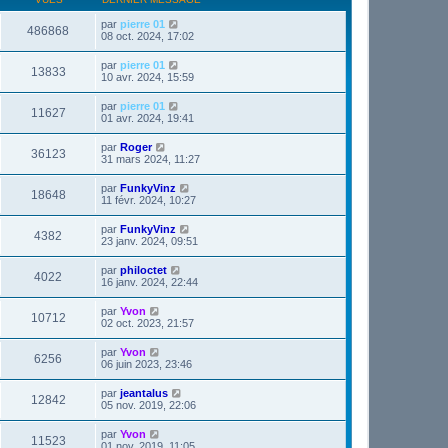
par
pierre 01
486868
08 oct. 2024, 17:02
par
pierre 01
13833
10 avr. 2024, 15:59
par
pierre 01
11627
01 avr. 2024, 19:41
par
Roger
36123
31 mars 2024, 11:27
par
FunkyVinz
18648
11 févr. 2024, 10:27
par
FunkyVinz
4382
23 janv. 2024, 09:51
par
philoctet
4022
16 janv. 2024, 22:44
par
Yvon
10712
02 oct. 2023, 21:57
par
Yvon
6256
06 juin 2023, 23:46
par
jeantalus
12842
05 nov. 2019, 22:06
par
Yvon
11523
01 nov. 2019, 11:05