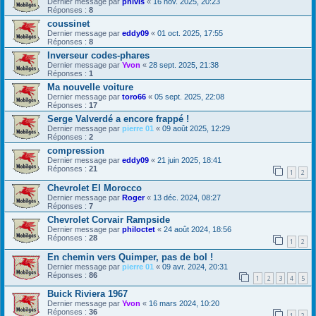
Dernier message par
phivis
«
16 nov. 2025, 20:23
Réponses :
8
coussinet
Dernier message par
eddy09
«
01 oct. 2025, 17:55
Réponses :
8
Inverseur codes-phares
Dernier message par
Yvon
«
28 sept. 2025, 21:38
Réponses :
1
Ma nouvelle voiture
Dernier message par
toro66
«
05 sept. 2025, 22:08
Réponses :
17
Serge Valverdé a encore frappé !
Dernier message par
pierre 01
«
09 août 2025, 12:29
Réponses :
2
compression
Dernier message par
eddy09
«
21 juin 2025, 18:41
Réponses :
21
1
2
Chevrolet El Morocco
Dernier message par
Roger
«
13 déc. 2024, 08:27
Réponses :
7
Chevrolet Corvair Rampside
Dernier message par
philoctet
«
24 août 2024, 18:56
Réponses :
28
1
2
En chemin vers Quimper, pas de bol !
Dernier message par
pierre 01
«
09 avr. 2024, 20:31
Réponses :
86
1
2
3
4
5
Buick Riviera 1967
Dernier message par
Yvon
«
16 mars 2024, 10:20
Réponses :
36
1
2