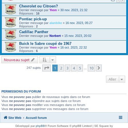
Chevrolet ou Citroen?
Dernier message par
Yvon
«
30 nov. 2023, 21:32
Réponses :
16
Pontiac pick-up
Dernier message par
alanbike
«
16 nov. 2023, 05:27
Réponses :
2
Cadillac Panther
Dernier message par
Norbert
«
15 nov. 2023, 20:02
Buick le Sabre coupé de 1967
Dernier message par
Yvon
«
16 oct. 2023, 22:32
Réponses :
6
Nouveau sujet
Page
1
sur
10
1
2
3
4
5
10
Suivant
247 sujets
…
Aller
PERMISSIONS DU FORUM
Vous
ne pouvez pas
publier de nouveaux sujets dans ce forum
Vous
ne pouvez pas
répondre aux sujets dans ce forum
Vous
ne pouvez pas
modifier vos messages dans ce forum
Vous
ne pouvez pas
supprimer vos messages dans ce forum
Site Web
Accueil forum
Développé par
phpBB
® Forum Software © phpBB Limited | SE Square by