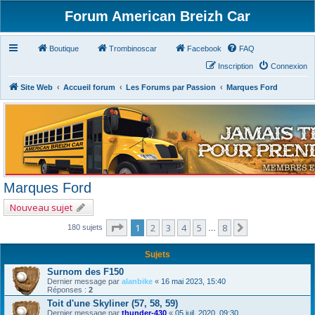
Forum American Breizh Car
Boutique
Trombinoscar
Facebook
FAQ
Inscription
Connexion
Site Web
Accueil forum
Les Forums par Passion
Marques Ford
Marques Ford
Nouveau sujet
Page
1
sur
8
1
2
3
4
5
8
Suivant
180 sujets
…
Sujets
Surnom des F150
Dernier message par
alanbike
«
16 mai 2023, 15:40
Réponses :
2
Toit d'une Skyliner (57, 58, 59)
Dernier message par
thunder-430
«
05 juil. 2020, 09:30