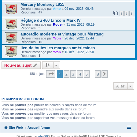
Mercury Monterey 1955
Dernier message par
Arno
«
09 nov. 2023, 09:46
Réponses :
47
1
2
3
Réglage du 460 Lincoln Mark IV
Dernier message par
Roger
«
31 mai 2023, 09:19
Réponses :
3
autoradio moderne et vintage pour Mustang
Dernier message par
Yvon
«
20 déc. 2022, 12:44
Réponses :
15
lien de toutes les marques américaines
Dernier message par
Yvon
«
16 déc. 2022, 22:50
Réponses :
1
Nouveau sujet
Page
1
sur
8
1
2
3
4
5
8
Suivant
180 sujets
…
Aller
PERMISSIONS DU FORUM
Vous
ne pouvez pas
publier de nouveaux sujets dans ce forum
Vous
ne pouvez pas
répondre aux sujets dans ce forum
Vous
ne pouvez pas
modifier vos messages dans ce forum
Vous
ne pouvez pas
supprimer vos messages dans ce forum
Site Web
Accueil forum
Développé par
phpBB
® Forum Software © phpBB Limited | SE Square by