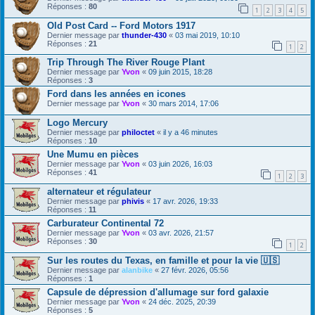
Réponses :
80
1
2
3
4
5
Old Post Card -- Ford Motors 1917
Dernier message par
thunder-430
«
03 mai 2019, 10:10
Réponses :
21
1
2
Trip Through The River Rouge Plant
Dernier message par
Yvon
«
09 juin 2015, 18:28
Réponses :
3
Ford dans les années en icones
Dernier message par
Yvon
«
30 mars 2014, 17:06
Logo Mercury
Dernier message par
philoctet
«
il y a 46 minutes
Réponses :
10
Une Mumu en pièces
Dernier message par
Yvon
«
03 juin 2026, 16:03
Réponses :
41
1
2
3
alternateur et régulateur
Dernier message par
phivis
«
17 avr. 2026, 19:33
Réponses :
11
Carburateur Continental 72
Dernier message par
Yvon
«
03 avr. 2026, 21:57
Réponses :
30
1
2
Sur les routes du Texas, en famille et pour la vie 🇺🇸
Dernier message par
alanbike
«
27 févr. 2026, 05:56
Réponses :
1
Capsule de dépression d'allumage sur ford galaxie
Dernier message par
Yvon
«
24 déc. 2025, 20:39
Réponses :
5