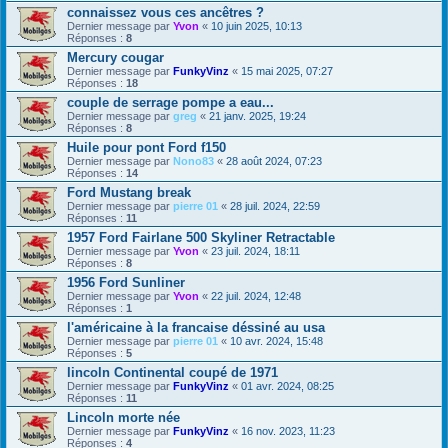
connaissez vous ces ancêtres ?
Dernier message par
Yvon
«
10 juin 2025, 10:13
Réponses :
8
Mercury cougar
Dernier message par
FunkyVinz
«
15 mai 2025, 07:27
Réponses :
18
couple de serrage pompe a eau...
Dernier message par
greg
«
21 janv. 2025, 19:24
Réponses :
8
Huile pour pont Ford f150
Dernier message par
Nono83
«
28 août 2024, 07:23
Réponses :
14
Ford Mustang break
Dernier message par
pierre 01
«
28 juil. 2024, 22:59
Réponses :
11
1957 Ford Fairlane 500 Skyliner Retractable
Dernier message par
Yvon
«
23 juil. 2024, 18:11
Réponses :
8
1956 Ford Sunliner
Dernier message par
Yvon
«
22 juil. 2024, 12:48
Réponses :
1
l'américaine à la francaise déssiné au usa
Dernier message par
pierre 01
«
10 avr. 2024, 15:48
Réponses :
5
lincoln Continental coupé de 1971
Dernier message par
FunkyVinz
«
01 avr. 2024, 08:25
Réponses :
11
Lincoln morte née
Dernier message par
FunkyVinz
«
16 nov. 2023, 11:23
Réponses :
4