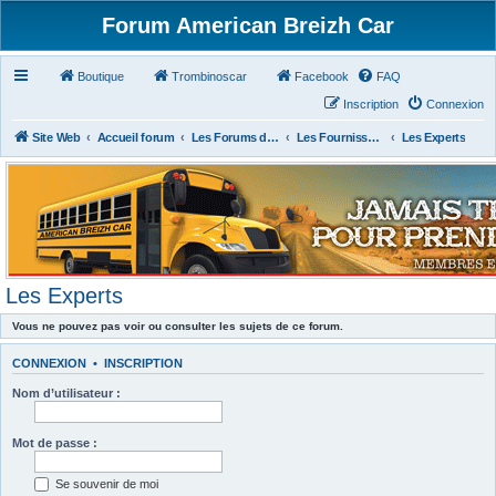
Forum American Breizh Car
Boutique
Trombinoscar
Facebook
FAQ
Inscription
Connexion
Site Web
Accueil forum
Les Forums des Membres du Club
Les Fournisseurs Américains ou Français
Les Experts
Les Experts
Vous ne pouvez pas voir ou consulter les sujets de ce forum.
CONNEXION
•
INSCRIPTION
Nom d’utilisateur :
Mot de passe :
Se souvenir de moi