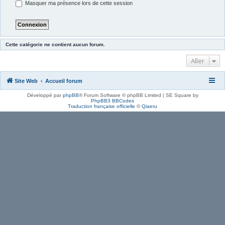
Masquer ma présence lors de cette session
Cette catégorie ne contient aucun forum.
Aller
Site Web
Accueil forum
Développé par
phpBB
® Forum Software © phpBB Limited | SE Square by
PhpBB3 BBCodes
Traduction française officielle
©
Qiaeru