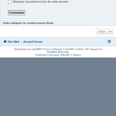
Masquer ma présence lors de cette session
Cette catégorie ne contient aucun forum.
Aller
Site Web
Accueil forum
Développé par
phpBB
® Forum Software © phpBB Limited | SE Square by
PhpBB3 BBCodes
Traduction française officielle
©
Qiaeru