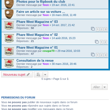
Photos pour le flipbook du club
Dernier message par
Yvon
«
19 avr. 2016, 22:41
Faire un article sur sa voiture ...
Dernier message par
Yvon
«
16 mars 2016, 11:49
Phare West Magazine n° 03
Dernier message par
Yvon
«
14 oct. 2017, 21:42
Réponses :
50
1
2
3
Phare West Magazine n° 02
Dernier message par
Yvon
«
14 août 2016, 15:23
Réponses :
21
1
2
Phare West Magazine n° 01
Dernier message par
cougar70
«
29 mai 2016, 10:03
Réponses :
47
1
2
3
Consultation de la revue
Dernier message par
Yvon
«
30 mars 2016, 20:46
Réponses :
2
Nouveau sujet
6 sujets • Page
1
sur
1
Aller
PERMISSIONS DU FORUM
Vous
ne pouvez pas
publier de nouveaux sujets dans ce forum
Vous
ne pouvez pas
répondre aux sujets dans ce forum
Vous
ne pouvez pas
modifier vos messages dans ce forum