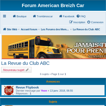
Forum American Breizh Car
Boutique
Trombinoscar
Facebook
FAQ
Inscription
Connexion
Site Web
Accueil forum
Les Forums des Membres du Club
La Revue du Club ABC
La Revue du Club ABC
Nouveau sujet
6 sujets • Page
1
sur
1
Annonces
Revue Flipbook
Dernier message par
Yvon
«
13 janv. 2018, 06:55
Réponses :
1
Sujets