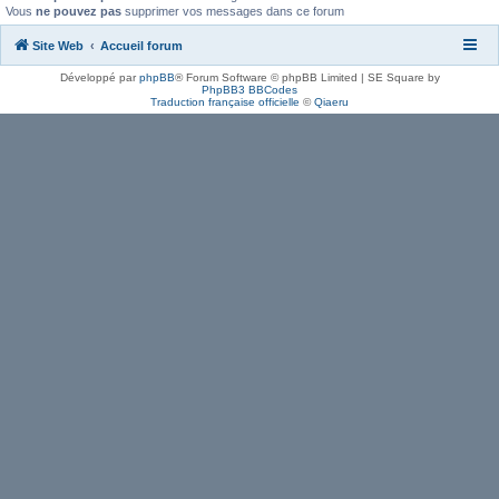
Vous
ne pouvez pas
supprimer vos messages dans ce forum
Site Web
Accueil forum
Développé par
phpBB
® Forum Software © phpBB Limited | SE Square by
PhpBB3 BBCodes
Traduction française officielle
©
Qiaeru