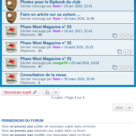
Photos pour le flipbook du club
Dernier message par
Yvon
«
19 avr. 2016, 22:41
Faire un article sur sa voiture ...
Dernier message par
Yvon
«
16 mars 2016, 11:49
Phare West Magazine n° 03
Dernier message par
Yvon
«
14 oct. 2017, 21:42
Réponses :
50
1
2
3
Phare West Magazine n° 02
Dernier message par
Yvon
«
14 août 2016, 15:23
Réponses :
21
1
2
Phare West Magazine n° 01
Dernier message par
cougar70
«
29 mai 2016, 10:03
Réponses :
47
1
2
3
Consultation de la revue
Dernier message par
Yvon
«
30 mars 2016, 20:46
Réponses :
2
Nouveau sujet
6 sujets • Page
1
sur
1
Aller
PERMISSIONS DU FORUM
Vous
ne pouvez pas
publier de nouveaux sujets dans ce forum
Vous
ne pouvez pas
répondre aux sujets dans ce forum
Vous
ne pouvez pas
modifier vos messages dans ce forum