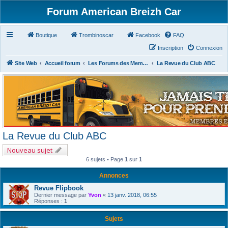
Forum American Breizh Car
Boutique
Trombinoscar
Facebook
FAQ
Inscription
Connexion
Site Web
Accueil forum
Les Forums des Membres du Club
La Revue du Club ABC
La Revue du Club ABC
Nouveau sujet
6 sujets • Page
1
sur
1
Annonces
Revue Flipbook
Dernier message par
Yvon
«
13 janv. 2018, 06:55
Réponses :
1
Sujets