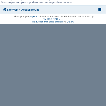
Vous
ne pouvez pas
supprimer vos messages dans ce forum
Site Web
Accueil forum
Développé par
phpBB
® Forum Software © phpBB Limited | SE Square by
PhpBB3 BBCodes
Traduction française officielle
©
Qiaeru