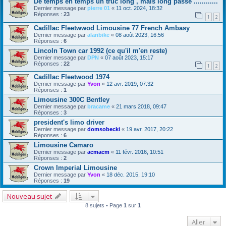
De temps en temps un truc long , mais long passe ............
Dernier message par
pierre 01
«
11 oct. 2024, 18:32
Réponses :
23
1
2
Cadillac Fleetwwod Limousine 77 French Ambasy
Dernier message par
alanbike
«
08 août 2023, 16:56
Réponses :
6
Lincoln Town car 1992 (ce qu'il m'en reste)
Dernier message par
DPN
«
07 août 2023, 15:17
Réponses :
22
1
2
Cadillac Fleetwood 1974
Dernier message par
Yvon
«
12 avr. 2019, 07:32
Réponses :
1
Limousine 300C Bentley
Dernier message par
bracame
«
21 mars 2018, 09:47
Réponses :
3
president's limo driver
Dernier message par
domsobecki
«
19 avr. 2017, 20:22
Réponses :
6
Limousine Camaro
Dernier message par
acmacm
«
11 févr. 2016, 10:51
Réponses :
2
Crown Imperial Limousine
Dernier message par
Yvon
«
18 déc. 2015, 19:10
Réponses :
19
Nouveau sujet
8 sujets • Page
1
sur
1
Aller