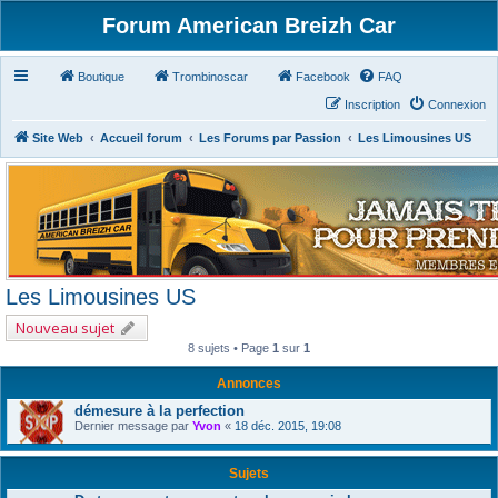
Forum American Breizh Car
Boutique
Trombinoscar
Facebook
FAQ
Inscription
Connexion
Site Web
Accueil forum
Les Forums par Passion
Les Limousines US
Les Limousines US
Nouveau sujet
8 sujets • Page
1
sur
1
Annonces
démesure à la perfection
Dernier message par
Yvon
«
18 déc. 2015, 19:08
Sujets