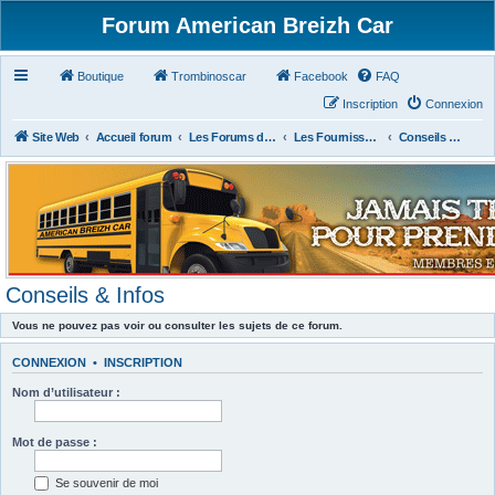
Forum American Breizh Car
Boutique
Trombinoscar
Facebook
FAQ
Inscription
Connexion
Site Web
Accueil forum
Les Forums des Membres du Club
Les Fournisseurs Américains ou Français
Conseils & Infos
Conseils & Infos
Vous ne pouvez pas voir ou consulter les sujets de ce forum.
CONNEXION
•
INSCRIPTION
Nom d’utilisateur :
Mot de passe :
Se souvenir de moi