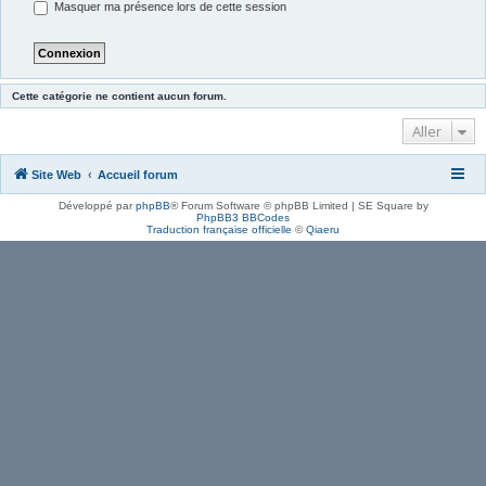
Masquer ma présence lors de cette session
Cette catégorie ne contient aucun forum.
Aller
Site Web
Accueil forum
Développé par
phpBB
® Forum Software © phpBB Limited | SE Square by
PhpBB3 BBCodes
Traduction française officielle
©
Qiaeru