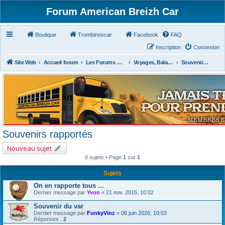
Forum American Breizh Car
Boutique
Trombinoscar
Facebook
FAQ
Inscription
Connexion
Site Web
Accueil forum
Les Forums Divers
Voyages, Balades, Expos, Salons, Concerts, Festivals
Souvenirs rapportés
Souvenirs rapportés
Nouveau sujet
8 sujets • Page
1
sur
1
Sujets
On en rapporte tous ...
Dernier message par
Yvon
«
21 nov. 2015, 10:02
Souvenir du var
Dernier message par
FunkyVinz
«
06 juin 2026, 10:53
Réponses :
2