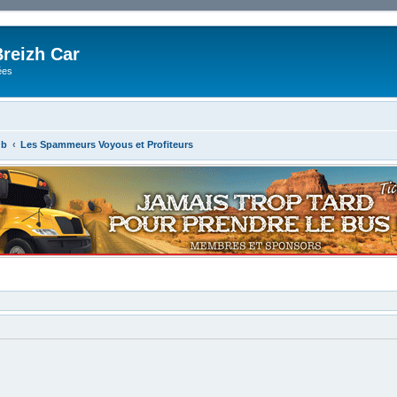
reizh Car
ées
ub
Les Spammeurs Voyous et Profiteurs