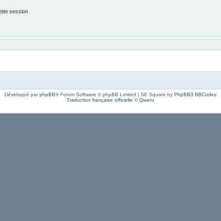
tte session
Développé par
phpBB
® Forum Software © phpBB Limited | SE Square by
PhpBB3 BBCodes
Traduction française officielle
©
Qiaeru