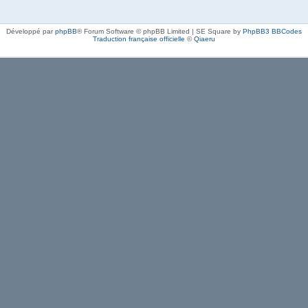
Développé par
phpBB
® Forum Software © phpBB Limited | SE Square by
PhpBB3 BBCodes
Traduction française officielle
©
Qiaeru