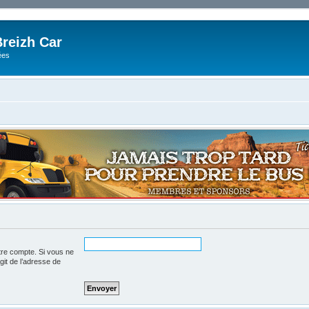
reizh Car
ées
tre compte. Si vous ne
agit de l’adresse de