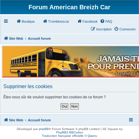
Forum American Breizh Car
Boutique
Trombinoscar
Facebook
FAQ
Inscription
Connexion
Site Web
Accueil forum
Supprimer les cookies
Êtes-vous sûr de vouloir supprimer les cookies de ce forum ?
Site Web
Accueil forum
Développé par
phpBB
® Forum Software © phpBB Limited | SE Square by
PhpBB3 BBCodes
Traduction française officielle
©
Qiaeru