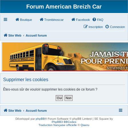
Forum American Breizh Car
Boutique
Trombinoscar
Facebook
FAQ
Inscription
Connexion
Site Web
Accueil forum
Supprimer les cookies
Êtes-vous sûr de vouloir supprimer les cookies de ce forum ?
Site Web
Accueil forum
Développé par
phpBB
® Forum Software © phpBB Limited | SE Square by
PhpBB3 BBCodes
Traduction française officielle
©
Qiaeru