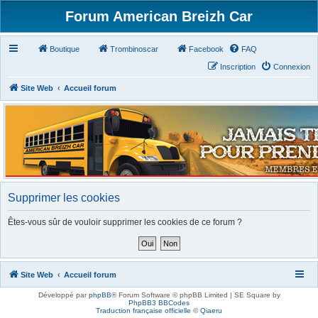
Forum American Breizh Car
Boutique
Trombinoscar
Facebook
FAQ
Inscription
Connexion
Site Web
Accueil forum
Supprimer les cookies
Êtes-vous sûr de vouloir supprimer les cookies de ce forum ?
Site Web
Accueil forum
Développé par
phpBB
® Forum Software © phpBB Limited | SE Square by
PhpBB3 BBCodes
Traduction française officielle
©
Qiaeru