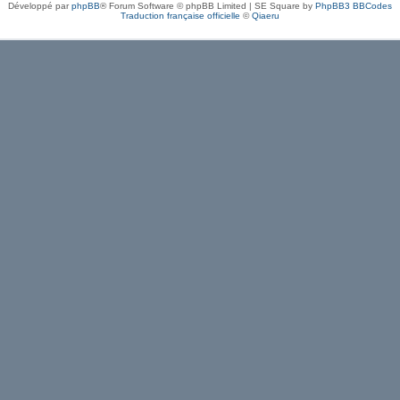
Développé par
phpBB
® Forum Software © phpBB Limited | SE Square by
PhpBB3 BBCodes
Traduction française officielle
©
Qiaeru