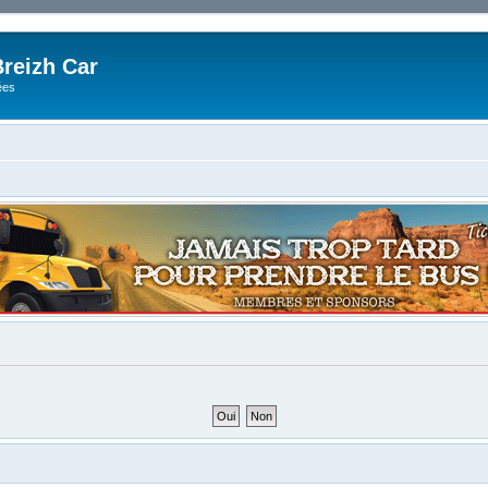
reizh Car
ées