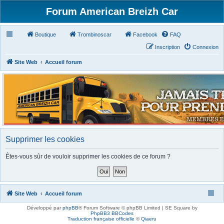
Forum American Breizh Car
Boutique
Trombinoscar
Facebook
FAQ
Inscription
Connexion
Site Web
Accueil forum
Supprimer les cookies
Êtes-vous sûr de vouloir supprimer les cookies de ce forum ?
Site Web
Accueil forum
Développé par
phpBB
® Forum Software © phpBB Limited | SE Square by
PhpBB3 BBCodes
Traduction française officielle
©
Qiaeru