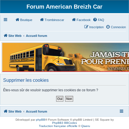
Forum American Breizh Car
Boutique
Trombinoscar
Facebook
FAQ
Inscription
Connexion
Site Web
Accueil forum
Supprimer les cookies
Êtes-vous sûr de vouloir supprimer les cookies de ce forum ?
Site Web
Accueil forum
Développé par
phpBB
® Forum Software © phpBB Limited | SE Square by
PhpBB3 BBCodes
Traduction française officielle
©
Qiaeru