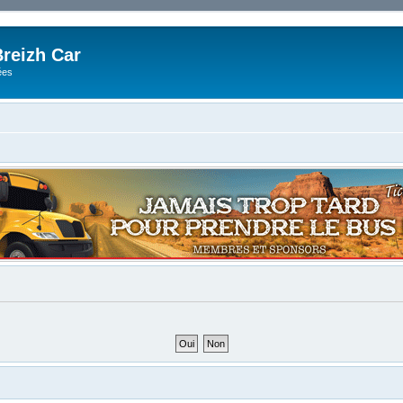
reizh Car
ées