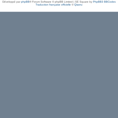
Développé par
phpBB
® Forum Software © phpBB Limited | SE Square by
PhpBB3 BBCodes
Traduction française officielle
©
Qiaeru