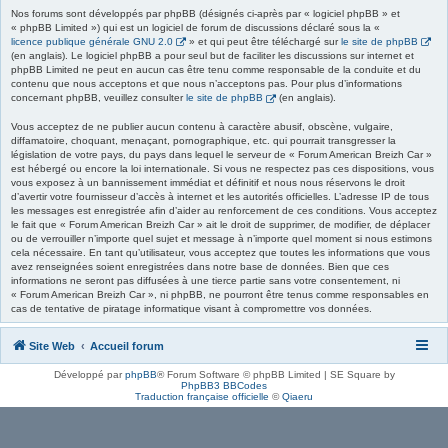
Nos forums sont développés par phpBB (désignés ci-après par « logiciel phpBB » et
« phpBB Limited ») qui est un logiciel de forum de discussions déclaré sous la «
licence publique générale GNU 2.0
» et qui peut être téléchargé sur
le site de phpBB
(en anglais). Le logiciel phpBB a pour seul but de faciliter les discussions sur internet et
phpBB Limited ne peut en aucun cas être tenu comme responsable de la conduite et du
contenu que nous acceptons et que nous n’acceptons pas. Pour plus d’informations
concernant phpBB, veuillez consulter
le site de phpBB
(en anglais).
Vous acceptez de ne publier aucun contenu à caractère abusif, obscène, vulgaire,
diffamatoire, choquant, menaçant, pornographique, etc. qui pourrait transgresser la
législation de votre pays, du pays dans lequel le serveur de « Forum American Breizh Car »
est hébergé ou encore la loi internationale. Si vous ne respectez pas ces dispositions, vous
vous exposez à un bannissement immédiat et définitif et nous nous réservons le droit
d’avertir votre fournisseur d’accès à internet et les autorités officielles. L’adresse IP de tous
les messages est enregistrée afin d’aider au renforcement de ces conditions. Vous acceptez
le fait que « Forum American Breizh Car » ait le droit de supprimer, de modifier, de déplacer
ou de verrouiller n’importe quel sujet et message à n’importe quel moment si nous estimons
cela nécessaire. En tant qu’utilisateur, vous acceptez que toutes les informations que vous
avez renseignées soient enregistrées dans notre base de données. Bien que ces
informations ne seront pas diffusées à une tierce partie sans votre consentement, ni
« Forum American Breizh Car », ni phpBB, ne pourront être tenus comme responsables en
cas de tentative de piratage informatique visant à compromettre vos données.
Site Web
Accueil forum
Développé par
phpBB
® Forum Software © phpBB Limited | SE Square by
PhpBB3 BBCodes
Traduction française officielle
©
Qiaeru