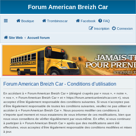
Forum American Breizh Car
Boutique
Trombinoscar
Facebook
FAQ
Inscription
Connexion
Site Web
Accueil forum
Forum American Breizh Car - Conditions d’utilisation
En accédant à « Forum American Breizh Car » (désigné ci-après par « nous », « notre »,
« nos », « Forum American Breizh Car » et « https://forum.americanbreizhcar.com »), vous
acceptez d’être légalement responsable des conditions suivantes. Si vous n’acceptez pas
d’être légalement responsable de toutes les conditions suivantes, veuillez ne pas utiliser et
accéder à « Forum American Breizh Car ». Nous pouvons modifier ces conditions à
n’importe quel moment et nous essaierons de vous informer de ces modifications, bien que
nous vous conseillons de vérifier régulièrement par vous-même. En effet, si vous continuez
à participer à « Forum American Breizh Car » après que des modifications aient été
effectuées, vous acceptez d’être légalement responsable des conditions modifiées et mises
à jour.