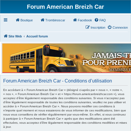
Forum American Breizh Car
Boutique
Trombinoscar
Facebook
FAQ
Inscription
Connexion
Site Web
Accueil forum
Forum American Breizh Car - Conditions d’utilisation
En accédant à « Forum American Breizh Car » (désigné ci-après par « nous », « notre »,
« nos », « Forum American Breizh Car » et « https://forum.americanbreizhcar.com »), vous
acceptez d’être légalement responsable des conditions suivantes. Si vous n’acceptez pas
d’être légalement responsable de toutes les conditions suivantes, veuillez ne pas utiliser et
accéder à « Forum American Breizh Car ». Nous pouvons modifier ces conditions à
n’importe quel moment et nous essaierons de vous informer de ces modifications, bien que
nous vous conseillons de vérifier régulièrement par vous-même. En effet, si vous continuez
à participer à « Forum American Breizh Car » après que des modifications aient été
effectuées, vous acceptez d’être légalement responsable des conditions modifiées et mises
à jour.