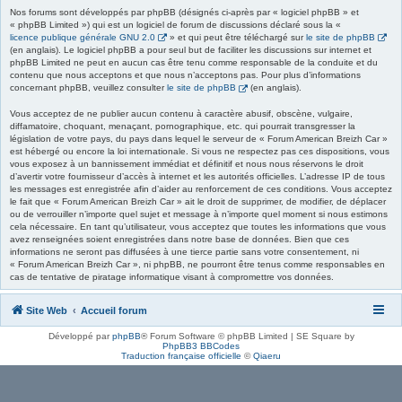
Nos forums sont développés par phpBB (désignés ci-après par « logiciel phpBB » et
« phpBB Limited ») qui est un logiciel de forum de discussions déclaré sous la «
licence publique générale GNU 2.0
» et qui peut être téléchargé sur
le site de phpBB
(en anglais). Le logiciel phpBB a pour seul but de faciliter les discussions sur internet et
phpBB Limited ne peut en aucun cas être tenu comme responsable de la conduite et du
contenu que nous acceptons et que nous n’acceptons pas. Pour plus d’informations
concernant phpBB, veuillez consulter
le site de phpBB
(en anglais).
Vous acceptez de ne publier aucun contenu à caractère abusif, obscène, vulgaire,
diffamatoire, choquant, menaçant, pornographique, etc. qui pourrait transgresser la
législation de votre pays, du pays dans lequel le serveur de « Forum American Breizh Car »
est hébergé ou encore la loi internationale. Si vous ne respectez pas ces dispositions, vous
vous exposez à un bannissement immédiat et définitif et nous nous réservons le droit
d’avertir votre fournisseur d’accès à internet et les autorités officielles. L’adresse IP de tous
les messages est enregistrée afin d’aider au renforcement de ces conditions. Vous acceptez
le fait que « Forum American Breizh Car » ait le droit de supprimer, de modifier, de déplacer
ou de verrouiller n’importe quel sujet et message à n’importe quel moment si nous estimons
cela nécessaire. En tant qu’utilisateur, vous acceptez que toutes les informations que vous
avez renseignées soient enregistrées dans notre base de données. Bien que ces
informations ne seront pas diffusées à une tierce partie sans votre consentement, ni
« Forum American Breizh Car », ni phpBB, ne pourront être tenus comme responsables en
cas de tentative de piratage informatique visant à compromettre vos données.
Site Web
Accueil forum
Développé par
phpBB
® Forum Software © phpBB Limited | SE Square by
PhpBB3 BBCodes
Traduction française officielle
©
Qiaeru