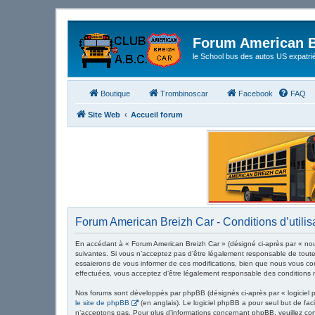
Forum American B
le School bus des autos US expatri
Boutique
Trombinoscar
Facebook
FAQ
Site Web
Accueil forum
Forum American Breizh Car - Conditions d’utilis
En accédant à « Forum American Breizh Car » (désigné ci-après par « nous
suivantes. Si vous n’acceptez pas d’être légalement responsable de toute
essaierons de vous informer de ces modifications, bien que nous vous cons
effectuées, vous acceptez d’être légalement responsable des conditions m
Nos forums sont développés par phpBB (désignés ci-après par « logiciel p
le site de phpBB
(en anglais). Le logiciel phpBB a pour seul but de fa
n’acceptons pas. Pour plus d’informations concernant phpBB, veuillez co