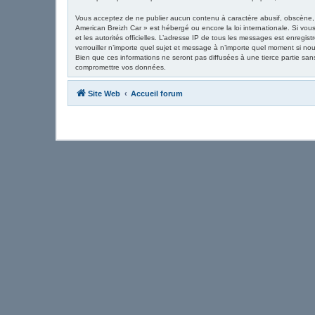
Vous acceptez de ne publier aucun contenu à caractère abusif, obscène, v
American Breizh Car » est hébergé ou encore la loi internationale. Si vous
et les autorités officielles. L’adresse IP de tous les messages est enregis
verrouiller n’importe quel sujet et message à n’importe quel moment si n
Bien que ces informations ne seront pas diffusées à une tierce partie sa
compromettre vos données.
Site Web
Accueil forum