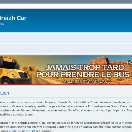
reizh Car
ées
ation
 », « notre », « nos », « Forum American Breizh Car » et « https://forum.americanbreizhcar.com
s les conditions suivantes, veuillez ne pas utiliser et accéder à « Forum American Breizh Car ».
eillons de vérifier régulièrement par vous-même. En effet, si vous continuez à participer à « Fo
odifiées et mises à jour.
hpBB » et « phpBB Limited ») qui est un logiciel de forum de discussions déclaré sous la «
licen
ciliter les discussions sur internet et phpBB Limited ne peut en aucun cas être tenu comme res
nsulter
le site de phpBB
(en anglais).