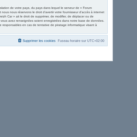
islation de votre pays, du pays dans lequel le serveur de « Forum
nous nous réservons le droit d’avertir votre fournisseur d’accès à internet
eizh Car » ait le droit de supprimer, de modifier, de déplacer ou de
que vous avez renseignées soient enregistrées dans notre base de données.
e responsables en cas de tentative de piratage informatique visant à
Supprimer les cookies
Fuseau horaire sur
UTC+02:00