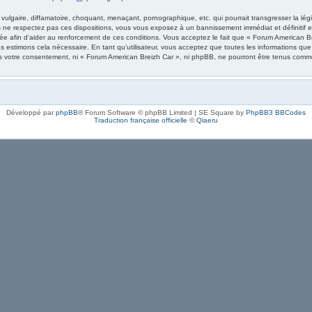
ulgaire, diffamatoire, choquant, menaçant, pornographique, etc. qui pourrait transgresser la lég
 ne respectez pas ces dispositions, vous vous exposez à un bannissement immédiat et définitif et 
trée afin d’aider au renforcement de ces conditions. Vous acceptez le fait que « Forum American Br
ous estimons cela nécessaire. En tant qu’utilisateur, vous acceptez que toutes les informations 
ns votre consentement, ni « Forum American Breizh Car », ni phpBB, ne pourront être tenus comm
Développé par
phpBB
® Forum Software © phpBB Limited | SE Square by
PhpBB3 BBCodes
Traduction française officielle
©
Qiaeru