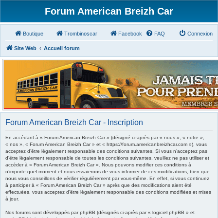
Forum American Breizh Car
Boutique
Trombinoscar
Facebook
FAQ
Connexion
Site Web
Accueil forum
Forum American Breizh Car - Inscription
En accédant à « Forum American Breizh Car » (désigné ci-après par « nous », « notre »,
« nos », « Forum American Breizh Car » et « https://forum.americanbreizhcar.com »), vous
acceptez d’être légalement responsable des conditions suivantes. Si vous n’acceptez pas
d’être légalement responsable de toutes les conditions suivantes, veuillez ne pas utiliser et
accéder à « Forum American Breizh Car ». Nous pouvons modifier ces conditions à
n’importe quel moment et nous essaierons de vous informer de ces modifications, bien que
nous vous conseillons de vérifier régulièrement par vous-même. En effet, si vous continuez
à participer à « Forum American Breizh Car » après que des modifications aient été
effectuées, vous acceptez d’être légalement responsable des conditions modifiées et mises
à jour.
Nos forums sont développés par phpBB (désignés ci-après par « logiciel phpBB » et