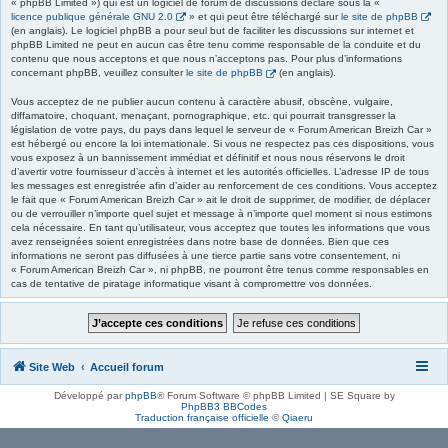
« phpBB Limited ») qui est un logiciel de forum de discussions déclaré sous la «
licence publique générale GNU 2.0
» et qui peut être téléchargé sur
le site de phpBB
(en anglais). Le logiciel phpBB a pour seul but de faciliter les discussions sur internet et
phpBB Limited ne peut en aucun cas être tenu comme responsable de la conduite et du
contenu que nous acceptons et que nous n’acceptons pas. Pour plus d’informations
concernant phpBB, veuillez consulter
le site de phpBB
(en anglais).
Vous acceptez de ne publier aucun contenu à caractère abusif, obscène, vulgaire,
diffamatoire, choquant, menaçant, pornographique, etc. qui pourrait transgresser la
législation de votre pays, du pays dans lequel le serveur de « Forum American Breizh Car »
est hébergé ou encore la loi internationale. Si vous ne respectez pas ces dispositions, vous
vous exposez à un bannissement immédiat et définitif et nous nous réservons le droit
d’avertir votre fournisseur d’accès à internet et les autorités officielles. L’adresse IP de tous
les messages est enregistrée afin d’aider au renforcement de ces conditions. Vous acceptez
le fait que « Forum American Breizh Car » ait le droit de supprimer, de modifier, de déplacer
ou de verrouiller n’importe quel sujet et message à n’importe quel moment si nous estimons
cela nécessaire. En tant qu’utilisateur, vous acceptez que toutes les informations que vous
avez renseignées soient enregistrées dans notre base de données. Bien que ces
informations ne seront pas diffusées à une tierce partie sans votre consentement, ni
« Forum American Breizh Car », ni phpBB, ne pourront être tenus comme responsables en
cas de tentative de piratage informatique visant à compromettre vos données.
Site Web
Accueil forum
Développé par
phpBB
® Forum Software © phpBB Limited | SE Square by
PhpBB3 BBCodes
Traduction française officielle
©
Qiaeru