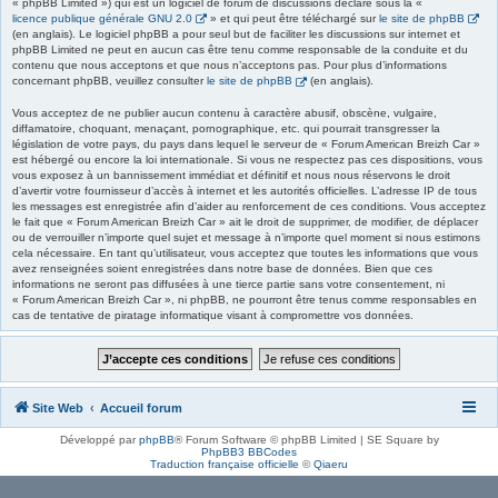
« phpBB Limited ») qui est un logiciel de forum de discussions déclaré sous la «
licence publique générale GNU 2.0
» et qui peut être téléchargé sur
le site de phpBB
(en anglais). Le logiciel phpBB a pour seul but de faciliter les discussions sur internet et
phpBB Limited ne peut en aucun cas être tenu comme responsable de la conduite et du
contenu que nous acceptons et que nous n’acceptons pas. Pour plus d’informations
concernant phpBB, veuillez consulter
le site de phpBB
(en anglais).
Vous acceptez de ne publier aucun contenu à caractère abusif, obscène, vulgaire,
diffamatoire, choquant, menaçant, pornographique, etc. qui pourrait transgresser la
législation de votre pays, du pays dans lequel le serveur de « Forum American Breizh Car »
est hébergé ou encore la loi internationale. Si vous ne respectez pas ces dispositions, vous
vous exposez à un bannissement immédiat et définitif et nous nous réservons le droit
d’avertir votre fournisseur d’accès à internet et les autorités officielles. L’adresse IP de tous
les messages est enregistrée afin d’aider au renforcement de ces conditions. Vous acceptez
le fait que « Forum American Breizh Car » ait le droit de supprimer, de modifier, de déplacer
ou de verrouiller n’importe quel sujet et message à n’importe quel moment si nous estimons
cela nécessaire. En tant qu’utilisateur, vous acceptez que toutes les informations que vous
avez renseignées soient enregistrées dans notre base de données. Bien que ces
informations ne seront pas diffusées à une tierce partie sans votre consentement, ni
« Forum American Breizh Car », ni phpBB, ne pourront être tenus comme responsables en
cas de tentative de piratage informatique visant à compromettre vos données.
Site Web
Accueil forum
Développé par
phpBB
® Forum Software © phpBB Limited | SE Square by
PhpBB3 BBCodes
Traduction française officielle
©
Qiaeru