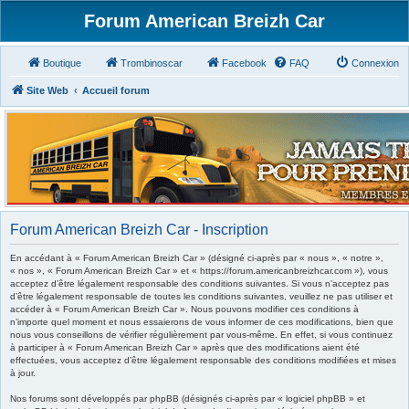
Forum American Breizh Car
Boutique
Trombinoscar
Facebook
FAQ
Connexion
Site Web
Accueil forum
Forum American Breizh Car - Inscription
En accédant à « Forum American Breizh Car » (désigné ci-après par « nous », « notre »,
« nos », « Forum American Breizh Car » et « https://forum.americanbreizhcar.com »), vous
acceptez d’être légalement responsable des conditions suivantes. Si vous n’acceptez pas
d’être légalement responsable de toutes les conditions suivantes, veuillez ne pas utiliser et
accéder à « Forum American Breizh Car ». Nous pouvons modifier ces conditions à
n’importe quel moment et nous essaierons de vous informer de ces modifications, bien que
nous vous conseillons de vérifier régulièrement par vous-même. En effet, si vous continuez
à participer à « Forum American Breizh Car » après que des modifications aient été
effectuées, vous acceptez d’être légalement responsable des conditions modifiées et mises
à jour.
Nos forums sont développés par phpBB (désignés ci-après par « logiciel phpBB » et