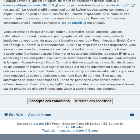
« phpBB Limited ») qui est un logiciel de forum de discussions déclaré sous la «
licence publique générale GNU 2.0
» et qui peut être téléchargé sur
le site de phpBB
(en anglais). Le logiciel phpBB a pour seul but de faciliter les discussions sur internet et
phpBB Limited ne peut en aucun cas être tenu comme responsable de la conduite et du
contenu que nous acceptons et que nous n’acceptons pas. Pour plus d’informations
concernant phpBB, veuillez consulter
le site de phpBB
(en anglais).
Vous acceptez de ne publier aucun contenu à caractère abusif, obscène, vulgaire,
diffamatoire, choquant, menaçant, pornographique, etc. qui pourrait transgresser la
législation de votre pays, du pays dans lequel le serveur de « Forum American Breizh Car »
est hébergé ou encore la loi internationale. Si vous ne respectez pas ces dispositions, vous
vous exposez à un bannissement immédiat et définitif et nous nous réservons le droit
d’avertir votre fournisseur d’accès à internet et les autorités officielles. L’adresse IP de tous
les messages est enregistrée afin d’aider au renforcement de ces conditions. Vous acceptez
le fait que « Forum American Breizh Car » ait le droit de supprimer, de modifier, de déplacer
ou de verrouiller n’importe quel sujet et message à n’importe quel moment si nous estimons
cela nécessaire. En tant qu’utilisateur, vous acceptez que toutes les informations que vous
avez renseignées soient enregistrées dans notre base de données. Bien que ces
informations ne seront pas diffusées à une tierce partie sans votre consentement, ni
« Forum American Breizh Car », ni phpBB, ne pourront être tenus comme responsables en
cas de tentative de piratage informatique visant à compromettre vos données.
Site Web
Accueil forum
Développé par
phpBB
® Forum Software © phpBB Limited | SE Square by
PhpBB3 BBCodes
Traduction française officielle
©
Qiaeru