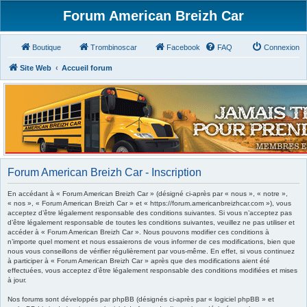
Forum American Breizh Car
Boutique
Trombinoscar
Facebook
FAQ
Connexion
Site Web
Accueil forum
Forum American Breizh Car - Inscription
En accédant à « Forum American Breizh Car » (désigné ci-après par « nous », « notre »,
« nos », « Forum American Breizh Car » et « https://forum.americanbreizhcar.com »), vous
acceptez d’être légalement responsable des conditions suivantes. Si vous n’acceptez pas
d’être légalement responsable de toutes les conditions suivantes, veuillez ne pas utiliser et
accéder à « Forum American Breizh Car ». Nous pouvons modifier ces conditions à
n’importe quel moment et nous essaierons de vous informer de ces modifications, bien que
nous vous conseillons de vérifier régulièrement par vous-même. En effet, si vous continuez
à participer à « Forum American Breizh Car » après que des modifications aient été
effectuées, vous acceptez d’être légalement responsable des conditions modifiées et mises
à jour.
Nos forums sont développés par phpBB (désignés ci-après par « logiciel phpBB » et