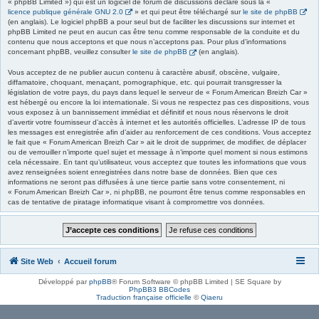
« phpBB Limited ») qui est un logiciel de forum de discussions déclaré sous la «
licence publique générale GNU 2.0
» et qui peut être téléchargé sur
le site de phpBB
(en anglais). Le logiciel phpBB a pour seul but de faciliter les discussions sur internet et
phpBB Limited ne peut en aucun cas être tenu comme responsable de la conduite et du
contenu que nous acceptons et que nous n’acceptons pas. Pour plus d’informations
concernant phpBB, veuillez consulter
le site de phpBB
(en anglais).
Vous acceptez de ne publier aucun contenu à caractère abusif, obscène, vulgaire,
diffamatoire, choquant, menaçant, pornographique, etc. qui pourrait transgresser la
législation de votre pays, du pays dans lequel le serveur de « Forum American Breizh Car »
est hébergé ou encore la loi internationale. Si vous ne respectez pas ces dispositions, vous
vous exposez à un bannissement immédiat et définitif et nous nous réservons le droit
d’avertir votre fournisseur d’accès à internet et les autorités officielles. L’adresse IP de tous
les messages est enregistrée afin d’aider au renforcement de ces conditions. Vous acceptez
le fait que « Forum American Breizh Car » ait le droit de supprimer, de modifier, de déplacer
ou de verrouiller n’importe quel sujet et message à n’importe quel moment si nous estimons
cela nécessaire. En tant qu’utilisateur, vous acceptez que toutes les informations que vous
avez renseignées soient enregistrées dans notre base de données. Bien que ces
informations ne seront pas diffusées à une tierce partie sans votre consentement, ni
« Forum American Breizh Car », ni phpBB, ne pourront être tenus comme responsables en
cas de tentative de piratage informatique visant à compromettre vos données.
Site Web
Accueil forum
Développé par
phpBB
® Forum Software © phpBB Limited | SE Square by
PhpBB3 BBCodes
Traduction française officielle
©
Qiaeru