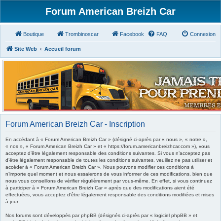
Forum American Breizh Car
Boutique
Trombinoscar
Facebook
FAQ
Connexion
Site Web
Accueil forum
Forum American Breizh Car - Inscription
En accédant à « Forum American Breizh Car » (désigné ci-après par « nous », « notre »,
« nos », « Forum American Breizh Car » et « https://forum.americanbreizhcar.com »), vous
acceptez d’être légalement responsable des conditions suivantes. Si vous n’acceptez pas
d’être légalement responsable de toutes les conditions suivantes, veuillez ne pas utiliser et
accéder à « Forum American Breizh Car ». Nous pouvons modifier ces conditions à
n’importe quel moment et nous essaierons de vous informer de ces modifications, bien que
nous vous conseillons de vérifier régulièrement par vous-même. En effet, si vous continuez
à participer à « Forum American Breizh Car » après que des modifications aient été
effectuées, vous acceptez d’être légalement responsable des conditions modifiées et mises
à jour.
Nos forums sont développés par phpBB (désignés ci-après par « logiciel phpBB » et