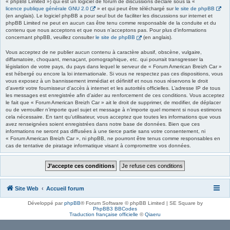
« phpBB Limited ») qui est un logiciel de forum de discussions déclaré sous la «
licence publique générale GNU 2.0
» et qui peut être téléchargé sur
le site de phpBB
(en anglais). Le logiciel phpBB a pour seul but de faciliter les discussions sur internet et
phpBB Limited ne peut en aucun cas être tenu comme responsable de la conduite et du
contenu que nous acceptons et que nous n’acceptons pas. Pour plus d’informations
concernant phpBB, veuillez consulter
le site de phpBB
(en anglais).
Vous acceptez de ne publier aucun contenu à caractère abusif, obscène, vulgaire,
diffamatoire, choquant, menaçant, pornographique, etc. qui pourrait transgresser la
législation de votre pays, du pays dans lequel le serveur de « Forum American Breizh Car »
est hébergé ou encore la loi internationale. Si vous ne respectez pas ces dispositions, vous
vous exposez à un bannissement immédiat et définitif et nous nous réservons le droit
d’avertir votre fournisseur d’accès à internet et les autorités officielles. L’adresse IP de tous
les messages est enregistrée afin d’aider au renforcement de ces conditions. Vous acceptez
le fait que « Forum American Breizh Car » ait le droit de supprimer, de modifier, de déplacer
ou de verrouiller n’importe quel sujet et message à n’importe quel moment si nous estimons
cela nécessaire. En tant qu’utilisateur, vous acceptez que toutes les informations que vous
avez renseignées soient enregistrées dans notre base de données. Bien que ces
informations ne seront pas diffusées à une tierce partie sans votre consentement, ni
« Forum American Breizh Car », ni phpBB, ne pourront être tenus comme responsables en
cas de tentative de piratage informatique visant à compromettre vos données.
Site Web
Accueil forum
Développé par
phpBB
® Forum Software © phpBB Limited | SE Square by
PhpBB3 BBCodes
Traduction française officielle
©
Qiaeru