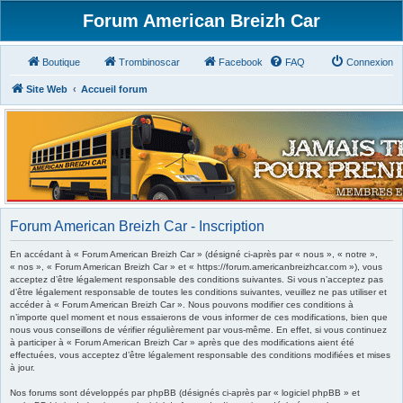
Forum American Breizh Car
Boutique
Trombinoscar
Facebook
FAQ
Connexion
Site Web
Accueil forum
Forum American Breizh Car - Inscription
En accédant à « Forum American Breizh Car » (désigné ci-après par « nous », « notre »,
« nos », « Forum American Breizh Car » et « https://forum.americanbreizhcar.com »), vous
acceptez d’être légalement responsable des conditions suivantes. Si vous n’acceptez pas
d’être légalement responsable de toutes les conditions suivantes, veuillez ne pas utiliser et
accéder à « Forum American Breizh Car ». Nous pouvons modifier ces conditions à
n’importe quel moment et nous essaierons de vous informer de ces modifications, bien que
nous vous conseillons de vérifier régulièrement par vous-même. En effet, si vous continuez
à participer à « Forum American Breizh Car » après que des modifications aient été
effectuées, vous acceptez d’être légalement responsable des conditions modifiées et mises
à jour.
Nos forums sont développés par phpBB (désignés ci-après par « logiciel phpBB » et