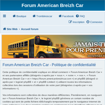
Forum American Breizh Car
Boutique
Trombinoscar
Facebook
FAQ
Inscription
Connexion
Site Web
Accueil forum
Forum American Breizh Car - Politique de confidentialité
Cette politique de confidentialité explique en détail comment « Forum American Breizh Car »
et ses partenaires affiliés (désignés ci-après par « nous », « notre », « nos », « Forum
American Breizh Car » et « https://forum.americanbreizhcar.com ») et phpBB (désigné ci-
après par « logiciel phpBB » et « phpBB Limited ») utilisent toutes les informations
collectées lors des sessions d’utilisation de votre part (désignées ci-après par « vos
informations »).
Vos informations sont collectées de deux manières différentes. Premièrement, en naviguant
sur « Forum American Breizh Car », le logiciel phpBB génèrera un certain nombre de
cookies qui sont de petits fichiers téléchargés temporairement par le navigateur internet de
votre ordinateur. Les deux premiers cookies ne contiennent qu’un identifiant utilisateur et un