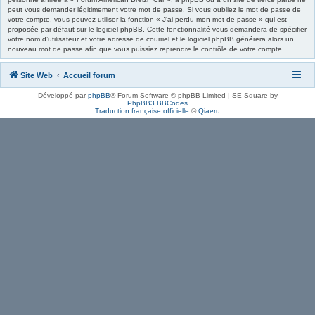
peut vous demander légitimement votre mot de passe. Si vous oubliez le mot de passe de
votre compte, vous pouvez utiliser la fonction « J’ai perdu mon mot de passe » qui est
proposée par défaut sur le logiciel phpBB. Cette fonctionnalité vous demandera de spécifier
votre nom d’utilisateur et votre adresse de courriel et le logiciel phpBB générera alors un
nouveau mot de passe afin que vous puissiez reprendre le contrôle de votre compte.
Site Web
Accueil forum
Développé par
phpBB
® Forum Software © phpBB Limited | SE Square by
PhpBB3 BBCodes
Traduction française officielle
©
Qiaeru