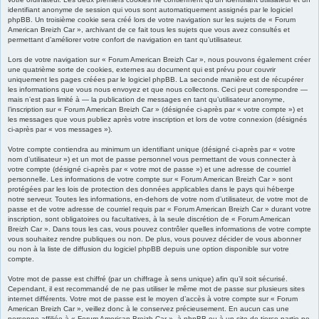
identifiant anonyme de session qui vous sont automatiquement assignés par le logiciel
phpBB. Un troisième cookie sera créé lors de votre navigation sur les sujets de « Forum
American Breizh Car », archivant de ce fait tous les sujets que vous avez consultés et
permettant d’améliorer votre confort de navigation en tant qu’utilisateur.
Lors de votre navigation sur « Forum American Breizh Car », nous pouvons également créer
une quatrième sorte de cookies, externes au document qui est prévu pour couvrir
uniquement les pages créées par le logiciel phpBB. La seconde manière est de récupérer
les informations que vous nous envoyez et que nous collectons. Ceci peut correspondre —
mais n’est pas limité à — la publication de messages en tant qu’utilisateur anonyme,
l’inscription sur « Forum American Breizh Car » (désignée ci-après par « votre compte ») et
les messages que vous publiez après votre inscription et lors de votre connexion (désignés
ci-après par « vos messages »).
Votre compte contiendra au minimum un identifiant unique (désigné ci-après par « votre
nom d’utilisateur ») et un mot de passe personnel vous permettant de vous connecter à
votre compte (désigné ci-après par « votre mot de passe ») et une adresse de courriel
personnelle. Les informations de votre compte sur « Forum American Breizh Car » sont
protégées par les lois de protection des données applicables dans le pays qui héberge
notre serveur. Toutes les informations, en-dehors de votre nom d’utilisateur, de votre mot de
passe et de votre adresse de courriel requis par « Forum American Breizh Car » durant votre
inscription, sont obligatoires ou facultatives, à la seule discrétion de « Forum American
Breizh Car ». Dans tous les cas, vous pouvez contrôler quelles informations de votre compte
vous souhaitez rendre publiques ou non. De plus, vous pouvez décider de vous abonner
ou non à la liste de diffusion du logiciel phpBB depuis une option disponible sur votre
compte.
Votre mot de passe est chiffré (par un chiffrage à sens unique) afin qu’il soit sécurisé.
Cependant, il est recommandé de ne pas utiliser le même mot de passe sur plusieurs sites
internet différents. Votre mot de passe est le moyen d’accès à votre compte sur « Forum
American Breizh Car », veillez donc à le conservez précieusement. En aucun cas une
personne affiliée à « Forum American Breizh Car », à phpBB ou à un site de tierce partie ne