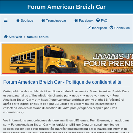
Forum American Breizh Car
Boutique
Trombinoscar
Facebook
FAQ
Inscription
Connexion
Site Web
Accueil forum
Forum American Breizh Car - Politique de confidentialité
Cette politique de confidentialité explique en détail comment « Forum American Breizh Car »
et ses partenaires affiliés (désignés ci-après par « nous », « notre », « nos », « Forum
American Breizh Car » et « https://forum.americanbreizhcar.com ») et phpBB (désigné ci-
après par « logiciel phpBB » et « phpBB Limited ») utilisent toutes les informations
collectées lors des sessions d’utilisation de votre part (désignées ci-après par « vos
informations »).
Vos informations sont collectées de deux manières différentes. Premièrement, en naviguant
sur « Forum American Breizh Car », le logiciel phpBB génèrera un certain nombre de
cookies qui sont de petits fichiers téléchargés temporairement par le navigateur internet de
votre ordinateur. Les deux premiers cookies ne contiennent qu’un identifiant utilisateur et un