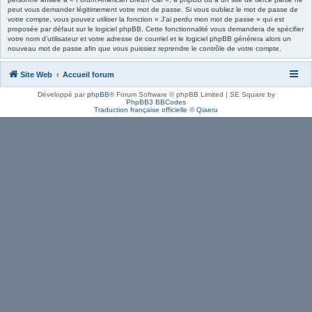
peut vous demander légitimement votre mot de passe. Si vous oubliez le mot de passe de
votre compte, vous pouvez utiliser la fonction « J’ai perdu mon mot de passe » qui est
proposée par défaut sur le logiciel phpBB. Cette fonctionnalité vous demandera de spécifier
votre nom d’utilisateur et votre adresse de courriel et le logiciel phpBB générera alors un
nouveau mot de passe afin que vous puissiez reprendre le contrôle de votre compte.
Site Web
Accueil forum
Développé par
phpBB
® Forum Software © phpBB Limited | SE Square by
PhpBB3 BBCodes
Traduction française officielle
©
Qiaeru