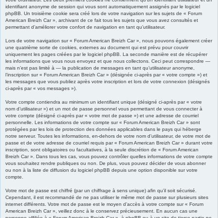
identifiant anonyme de session qui vous sont automatiquement assignés par le logiciel
phpBB. Un troisième cookie sera créé lors de votre navigation sur les sujets de « Forum
American Breizh Car », archivant de ce fait tous les sujets que vous avez consultés et
permettant d’améliorer votre confort de navigation en tant qu’utilisateur.
Lors de votre navigation sur « Forum American Breizh Car », nous pouvons également créer
une quatrième sorte de cookies, externes au document qui est prévu pour couvrir
uniquement les pages créées par le logiciel phpBB. La seconde manière est de récupérer
les informations que vous nous envoyez et que nous collectons. Ceci peut correspondre —
mais n’est pas limité à — la publication de messages en tant qu’utilisateur anonyme,
l’inscription sur « Forum American Breizh Car » (désignée ci-après par « votre compte ») et
les messages que vous publiez après votre inscription et lors de votre connexion (désignés
ci-après par « vos messages »).
Votre compte contiendra au minimum un identifiant unique (désigné ci-après par « votre
nom d’utilisateur ») et un mot de passe personnel vous permettant de vous connecter à
votre compte (désigné ci-après par « votre mot de passe ») et une adresse de courriel
personnelle. Les informations de votre compte sur « Forum American Breizh Car » sont
protégées par les lois de protection des données applicables dans le pays qui héberge
notre serveur. Toutes les informations, en-dehors de votre nom d’utilisateur, de votre mot de
passe et de votre adresse de courriel requis par « Forum American Breizh Car » durant votre
inscription, sont obligatoires ou facultatives, à la seule discrétion de « Forum American
Breizh Car ». Dans tous les cas, vous pouvez contrôler quelles informations de votre compte
vous souhaitez rendre publiques ou non. De plus, vous pouvez décider de vous abonner
ou non à la liste de diffusion du logiciel phpBB depuis une option disponible sur votre
compte.
Votre mot de passe est chiffré (par un chiffrage à sens unique) afin qu’il soit sécurisé.
Cependant, il est recommandé de ne pas utiliser le même mot de passe sur plusieurs sites
internet différents. Votre mot de passe est le moyen d’accès à votre compte sur « Forum
American Breizh Car », veillez donc à le conservez précieusement. En aucun cas une
personne affiliée à « Forum American Breizh Car », à phpBB ou à un site de tierce partie ne