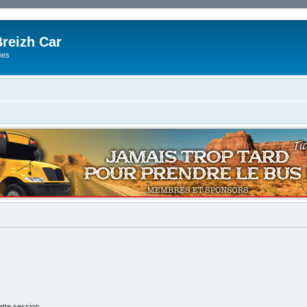
reizh Car
ées
tte session