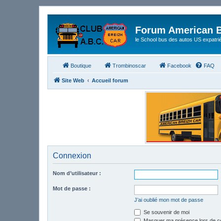
Forum American B
le School bus des autos US expatri
Boutique
Trombinoscar
Facebook
FAQ
Site Web
Accueil forum
Connexion
Nom d’utilisateur :
Mot de passe :
J’ai oublié mon mot de passe
Se souvenir de moi
Masquer ma présence lors de ce