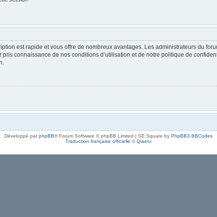
cription est rapide et vous offre de nombreux avantages. Les administrateurs du fo
oir pris connaissance de nos conditions d’utilisation et de notre politique de confide
n.
Développé par
phpBB
® Forum Software © phpBB Limited | SE Square by
PhpBB3 BBCodes
Traduction française officielle
©
Qiaeru