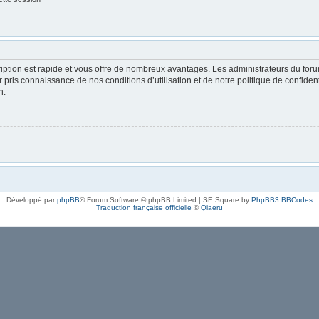
cription est rapide et vous offre de nombreux avantages. Les administrateurs du fo
oir pris connaissance de nos conditions d’utilisation et de notre politique de confide
n.
Développé par
phpBB
® Forum Software © phpBB Limited | SE Square by
PhpBB3 BBCodes
Traduction française officielle
©
Qiaeru