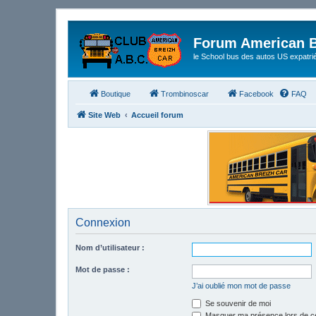
Forum American B
le School bus des autos US expatri
Boutique
Trombinoscar
Facebook
FAQ
Site Web
Accueil forum
Connexion
Nom d’utilisateur :
Mot de passe :
J’ai oublié mon mot de passe
Se souvenir de moi
Masquer ma présence lors de ce