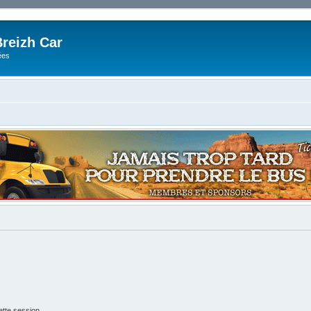
reizh Car
ées
tte session