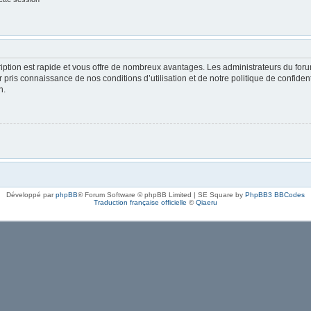
cription est rapide et vous offre de nombreux avantages. Les administrateurs du fo
oir pris connaissance de nos conditions d’utilisation et de notre politique de confide
n.
Développé par
phpBB
® Forum Software © phpBB Limited | SE Square by
PhpBB3 BBCodes
Traduction française officielle
©
Qiaeru