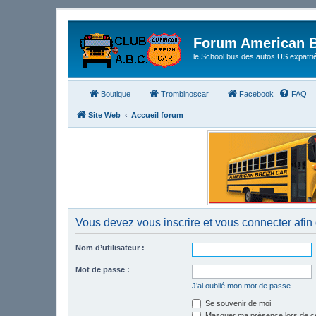
Forum American B
le School bus des autos US expatri
Boutique
Trombinoscar
Facebook
FAQ
Site Web
Accueil forum
Vous devez vous inscrire et vous connecter afin d
Nom d’utilisateur :
Mot de passe :
J’ai oublié mon mot de passe
Se souvenir de moi
Masquer ma présence lors de ce