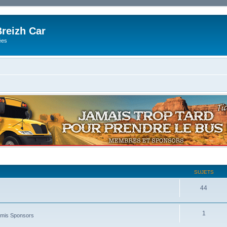
reizh Car
ées
SUJETS
44
1
amis Sponsors