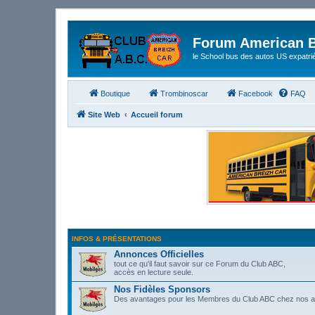
Forum American B
le School bus des autos US expatri
Boutique
Trombinoscar
Facebook
FAQ
Site Web
Accueil forum
INFOS & PRÉSENTATIONS
Annonces Officielles
tout ce qu'il faut savoir sur ce Forum du Club ABC,
accès en lecture seule.
Nos Fidèles Sponsors
Des avantages pour les Membres du Club ABC chez nos 