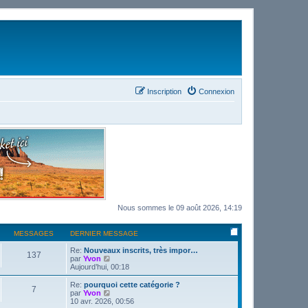
Inscription
Connexion
Nous sommes le 09 août 2026, 14:19
MESSAGES
DERNIER MESSAGE
Re:
Nouveaux inscrits, très impor…
137
C
par
Yvon
o
Aujourd’hui, 00:18
n
s
Re:
pourquoi cette catégorie ?
7
u
C
par
Yvon
l
o
10 avr. 2026, 00:56
t