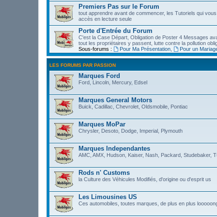
Premiers Pas sur le Forum
tout apprendre avant de commencer, les Tutoriels qui vous 
accès en lecture seule
Porte d'Entrée du Forum
C'est la Case Départ, Obligation de Poster 4 Messages avant 
tout les propriétaires y passent, lutte contre la pollution obli
Sous-forums :
Pour Ma Présentation
,
Pour un Mariag
LES FORUMS PAR PASSION
Marques Ford
Ford, Lincoln, Mercury, Edsel
Marques General Motors
Buick, Cadillac, Chevrolet, Oldsmobile, Pontiac
Marques MoPar
Chrysler, Desoto, Dodge, Imperial, Plymouth
Marques Independantes
AMC, AMX, Hudson, Kaiser, Nash, Packard, Studebaker, T
Rods n' Customs
la Culture des Véhicules Modifiés, d'origine ou d'esprit us
Les Limousines US
Ces automobiles, toutes marques, de plus en plus looooon