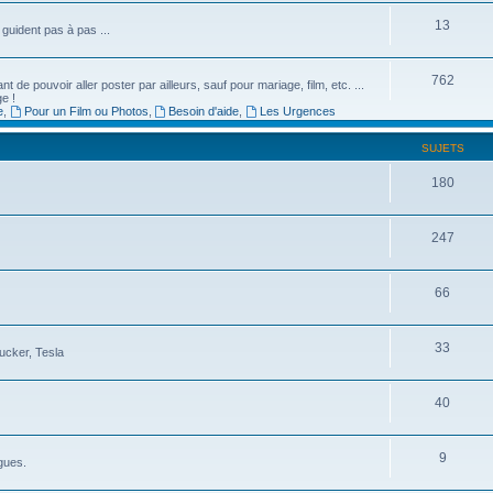
13
guident pas à pas ...
762
de pouvoir aller poster par ailleurs, sauf pour mariage, film, etc. ...
ge !
e
,
Pour un Film ou Photos
,
Besoin d'aide
,
Les Urgences
SUJETS
180
247
66
33
ucker, Tesla
40
9
gues.