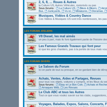
2, 6, 8, ... Roues & Autres
la Culture US, Autres Véhicules, motorisés ou pas
Sous-forums :
La Culture US
,
Bikes & Bikers
,
Airs
Bus
,
Junkyards
,
Vu ici
,
Miniatures
,
Dioramas
,
Musiques, Vidéos & Country Dance
Ces Vidéos & Musiques US sont très nombreuses, les passi
LES FORUMS ATELIERS
V8 Diesel, les mal aimés
un peu à part, mais ils font également partie de l'histoire de
Les Fameux Grands Travaux qui font peur
ici que les gros chantiers, pas à la portée de tous mais 
LES FORUMS DIVERS
Le Saloon du Forum
Ici on parle de tout ou presque, en se gardant bien de déro
Achats, Ventes, Aides et Partages, Revues
pour tous vos objets, voitures y compris, et les filous du we
Sous-forums :
Ebay et Le Bon Coin
,
Achats et Reche
Arnaques Web
,
Les Revues
Le Club ABC et tous les Autres
Tout ce que vous voulez savoir sur les clubs, suggestions,
Voyages, Balades, Expos, Salons, Concerts, F