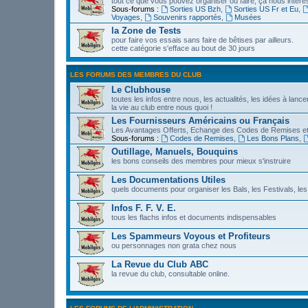
tout ce que vous pouvez organiser ou faire, ça nous intére
Sous-forums :
Sorties US Bzh
,
Sorties US Fr et Eu
,
Voyages
,
Souvenirs rapportés
,
Musées
la Zone de Tests
pour faire vos essais sans faire de bêtises par ailleurs.
cette catégorie s'efface au bout de 30 jours
LES FORUMS DES MEMBRES DU CLUB
Le Clubhouse
toutes les infos entre nous, les actualités, les idées à lanc
la vie au club entre nous quoi !
Les Fournisseurs Américains ou Français
Les Avantages Offerts, Echange des Codes de Remises et
Sous-forums :
Codes de Remises
,
Les Bons Plans
,
Outillage, Manuels, Bouquins
les bons conseils des membres pour mieux s'instruire
Les Documentations Utiles
quels documents pour organiser les Bals, les Festivals, les
Infos F. F. V. E.
tous les flachs infos et documents indispensables
Les Spammeurs Voyous et Profiteurs
ou personnages non grata chez nous
La Revue du Club ABC
la revue du club, consultable online.