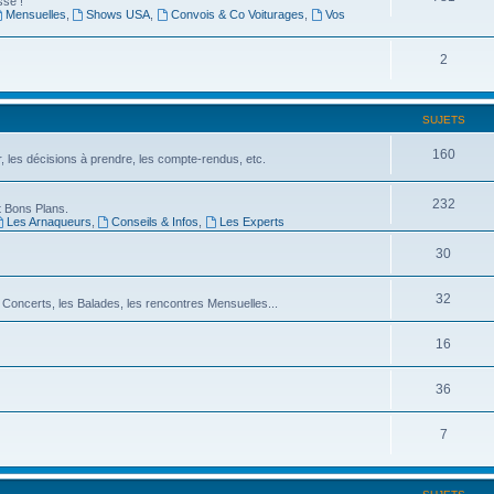
sse !
Mensuelles
,
Shows USA
,
Convois & Co Voiturages
,
Vos
2
SUJETS
160
er, les décisions à prendre, les compte-rendus, etc.
232
 Bons Plans.
Les Arnaqueurs
,
Conseils & Infos
,
Les Experts
30
32
 Concerts, les Balades, les rencontres Mensuelles...
16
36
7