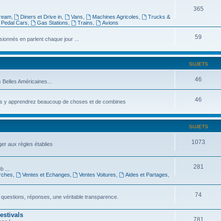
365
tream
,
Diners et Drive in
,
Vans
,
Machines Agricoles
,
Trucks &
Pedal Cars
,
Gas Stations
,
Trains
,
Avions
59
onnés en parlent chaque jour ...
SUJETS
46
s Belles Américaines...
46
vous y apprendrez beaucoup de choses et de combines
SUJETS
1073
ger aux règles établies
281
b ...
rches
,
Ventes et Echanges
,
Ventes Voitures
,
Aides et Partages
,
74
 questions, réponses, une véritable transparence.
estivals
781