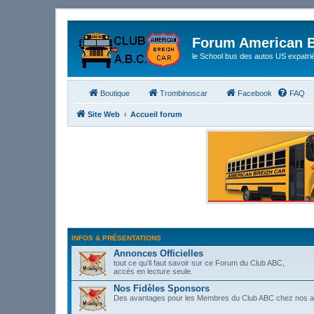
Forum American B
le School bus des autos US expatri
Boutique
Trombinoscar
Facebook
FAQ
Site Web
Accueil forum
INFOS & PRÉSENTATIONS
Annonces Officielles
tout ce qu'il faut savoir sur ce Forum du Club ABC,
accès en lecture seule.
Nos Fidèles Sponsors
Des avantages pour les Membres du Club ABC chez nos 