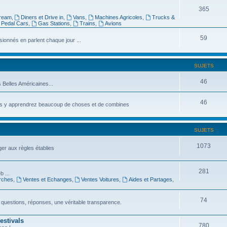
365
tream
,
Diners et Drive in
,
Vans
,
Machines Agricoles
,
Trucks &
Pedal Cars
,
Gas Stations
,
Trains
,
Avions
59
onnés en parlent chaque jour ...
SUJETS
46
s Belles Américaines...
46
vous y apprendrez beaucoup de choses et de combines
SUJETS
1073
ger aux règles établies
281
b ...
rches
,
Ventes et Echanges
,
Ventes Voitures
,
Aides et Partages
,
74
 questions, réponses, une véritable transparence.
estivals
780