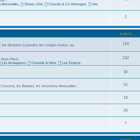
sse !
Mensuelles
,
Shows USA
,
Convois & Co Voiturages
,
Vos
2
SUJETS
160
er, les décisions à prendre, les compte-rendus, etc.
232
 Bons Plans.
Les Arnaqueurs
,
Conseils & Infos
,
Les Experts
30
32
 Concerts, les Balades, les rencontres Mensuelles...
16
36
7