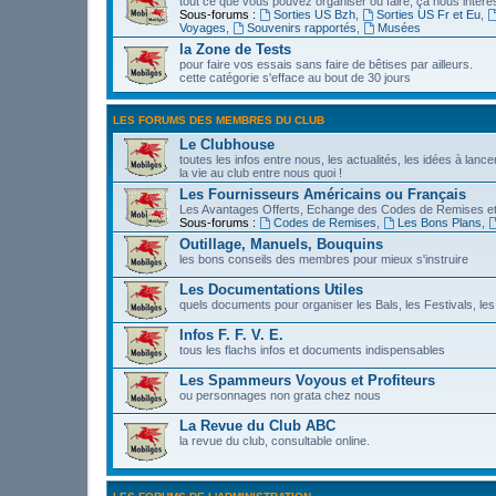
tout ce que vous pouvez organiser ou faire, ça nous intére
Sous-forums :
Sorties US Bzh
,
Sorties US Fr et Eu
,
Voyages
,
Souvenirs rapportés
,
Musées
la Zone de Tests
pour faire vos essais sans faire de bêtises par ailleurs.
cette catégorie s'efface au bout de 30 jours
LES FORUMS DES MEMBRES DU CLUB
Le Clubhouse
toutes les infos entre nous, les actualités, les idées à lanc
la vie au club entre nous quoi !
Les Fournisseurs Américains ou Français
Les Avantages Offerts, Echange des Codes de Remises et
Sous-forums :
Codes de Remises
,
Les Bons Plans
,
Outillage, Manuels, Bouquins
les bons conseils des membres pour mieux s'instruire
Les Documentations Utiles
quels documents pour organiser les Bals, les Festivals, les
Infos F. F. V. E.
tous les flachs infos et documents indispensables
Les Spammeurs Voyous et Profiteurs
ou personnages non grata chez nous
La Revue du Club ABC
la revue du club, consultable online.