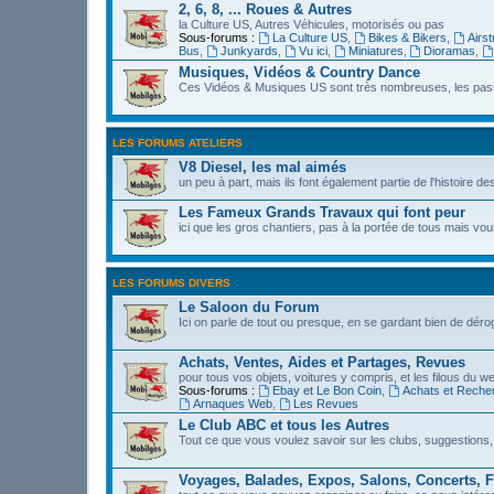
2, 6, 8, ... Roues & Autres
la Culture US, Autres Véhicules, motorisés ou pas
Sous-forums :
La Culture US
,
Bikes & Bikers
,
Airs
Bus
,
Junkyards
,
Vu ici
,
Miniatures
,
Dioramas
,
Musiques, Vidéos & Country Dance
Ces Vidéos & Musiques US sont très nombreuses, les passi
LES FORUMS ATELIERS
V8 Diesel, les mal aimés
un peu à part, mais ils font également partie de l'histoire de
Les Fameux Grands Travaux qui font peur
ici que les gros chantiers, pas à la portée de tous mais 
LES FORUMS DIVERS
Le Saloon du Forum
Ici on parle de tout ou presque, en se gardant bien de déro
Achats, Ventes, Aides et Partages, Revues
pour tous vos objets, voitures y compris, et les filous du we
Sous-forums :
Ebay et Le Bon Coin
,
Achats et Reche
Arnaques Web
,
Les Revues
Le Club ABC et tous les Autres
Tout ce que vous voulez savoir sur les clubs, suggestions,
Voyages, Balades, Expos, Salons, Concerts, F