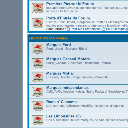
Premiers Pas sur le Forum
tout apprendre avant de commencer, les Tutoriels qui vous 
accès en lecture seule
Porte d'Entrée du Forum
C'est la Case Départ, Obligation de Poster 4 Messages avant 
tout les propriétaires y passent, lutte contre la pollution obli
Sous-forums :
Pour Ma Présentation
,
Pour un Mariag
LES FORUMS PAR PASSION
Marques Ford
Ford, Lincoln, Mercury, Edsel
Marques General Motors
Buick, Cadillac, Chevrolet, Oldsmobile, Pontiac
Marques MoPar
Chrysler, Desoto, Dodge, Imperial, Plymouth
Marques Independantes
AMC, AMX, Hudson, Kaiser, Nash, Packard, Studebaker, T
Rods n' Customs
la Culture des Véhicules Modifiés, d'origine ou d'esprit us
Les Limousines US
Ces automobiles, toutes marques, de plus en plus looooon