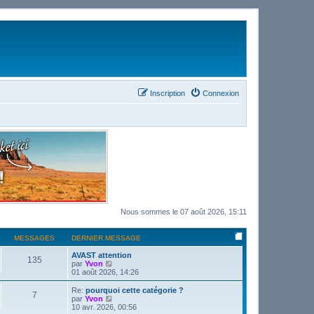
Inscription
Connexion
Nous sommes le 07 août 2026, 15:11
MESSAGES
DERNIER MESSAGE
AVAST attention
135
C
par
Yvon
o
01 août 2026, 14:26
n
s
Re:
pourquoi cette catégorie ?
7
u
C
par
Yvon
l
o
10 avr. 2026, 00:56
t