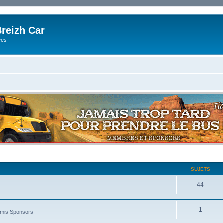
reizh Car
ées
SUJETS
44
1
amis Sponsors