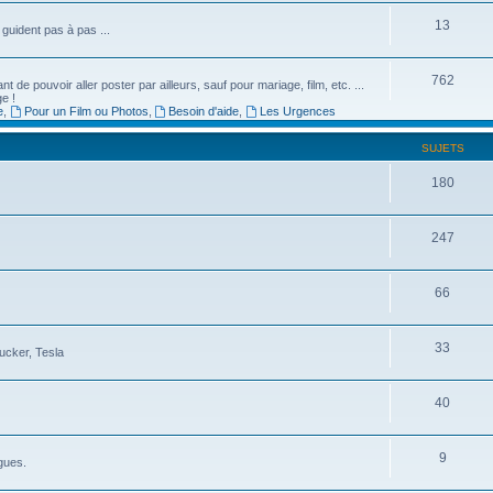
13
guident pas à pas ...
762
de pouvoir aller poster par ailleurs, sauf pour mariage, film, etc. ...
ge !
e
,
Pour un Film ou Photos
,
Besoin d'aide
,
Les Urgences
SUJETS
180
247
66
33
ucker, Tesla
40
9
gues.