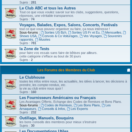
Sujets :
281
Le Club ABC et tous les Autres
Tout ce que vous voulez savoir sur les clubs, suggestions, questions,
réponses, une véritable transparence.
Sujets :
74
Voyages, Balades, Expos, Salons, Concerts, Festivals
tout ce que vous pouvez organiser ou faire, ça nous intéresse !
Sous-forums :
Sorties US Bzh
,
Sorties US Fr et Eu
,
Mensuelles
,
Shows USA
,
Convois & Co Voiturages
,
Vos Voyages
,
Souvenirs
rapportés
,
Musées
Sujets :
781
la Zone de Tests
pour faire vos essais sans faire de bêtises par ailleurs.
cette catégorie s'efface au bout de 30 jours
Sujets :
2
Les Forums des Membres du Club
Le Clubhouse
toutes les infos entre nous, les actualités, les idées à lancer, les décisions à
prendre, les compte-rendus, etc.
la vie au club entre nous quoi !
Sujets :
160
Les Fournisseurs Américains ou Français
Les Avantages Offerts, Echange des Codes de Remises et Bons Plans.
Sous-forums :
Codes de Remises
,
Les Bons Plans
,
Les
Arnaqueurs
,
Conseils & Infos
,
Les Experts
Sujets :
232
Outillage, Manuels, Bouquins
les bons conseils des membres pour mieux s'instruire
Sujets :
30
Les Documentations Utiles