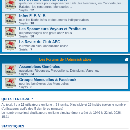
quels documents pour organiser les Bals, les Festivals, les Concerts, les
Balades, les rencontres Mensuelles...
Sujets :
32
Infos F. F. V. E.
tous les flachs infos et documents indispensables
Sujets :
16
Les Spammeurs Voyous et Profiteurs
ou personnages non grata chez nous
Sujets :
36
La Revue du Club ABC
la revue du club, consultable online.
Sujets :
7
Les Forums de l'Administration
Assemblées Générales
questions, Réponses, Propositions, Décisions, Votes, etc.
Sujets :
34
Groupe Mensuelles & Facebook
pour les bénévoles des Mensuelles
Sujets :
8
QUI EST EN LIGNE ?
Au total, il y a
28
utilisateurs en ligne :: 3 inscrits, 0 invisible et 25 invités (selon le nombre
d’utilisateurs actifs des 5 dernières minutes)
Le nombre maximal d’utilisateurs en ligne simultanément a été de
1040
le 22 juil. 2026,
15:11
STATISTIQUES