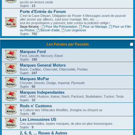
accès en lecture seule
Sujets :
13
Porte d'Entrée du Forum
C'est la Case Départ, Obligation de Poster 4 Messages avant de pouvoir
aller poster par ailleurs, sauf pour mariage, film, etc. ...
tout les propriétaires y passent, lutte contre la pollution oblige !
Sous-forums :
Pour Ma Présentation
,
Pour un Mariage
,
Pour un Film
ou Photos
,
Besoin d'aide
,
Les Urgences
Sujets :
762
Les Forums par Passion
Marques Ford
Ford, Lincoln, Mercury, Edsel
Sujets :
180
Marques General Motors
Buick, Cadillac, Chevrolet, Oldsmobile, Pontiac
Sujets :
247
Marques MoPar
Chrysler, Desoto, Dodge, Imperial, Plymouth
Sujets :
66
Marques Independantes
AMC, AMX, Hudson, Kaiser, Nash, Packard, Studebaker, Tucker, Tesla
Sujets :
33
Rods n' Customs
la Culture des Véhicules Modifiés, d'origine ou d'esprit us
Sujets :
40
Les Limousines US
Ces automobiles, toutes marques, de plus en plus looooongues.
Sujets :
9
2, 6, 8, ... Roues & Autres