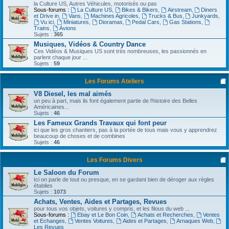
la Culture US, Autres Véhicules, motorisés ou pas
Sous-forums :
La Culture US
,
Bikes & Bikers
,
Airstream
,
Diners
et Drive in
,
Vans
,
Machines Agricoles
,
Trucks & Bus
,
Junkyards
,
Vu ici
,
Miniatures
,
Dioramas
,
Pedal Cars
,
Gas Stations
,
Trains
,
Avions
Sujets :
365
Musiques, Vidéos & Country Dance
Ces Vidéos & Musiques US sont très nombreuses, les passionnés en
parlent chaque jour ...
Sujets :
59
Les Forums Ateliers
V8 Diesel, les mal aimés
un peu à part, mais ils font également partie de l'histoire des Belles
Américaines...
Sujets :
46
Les Fameux Grands Travaux qui font peur
ici que les gros chantiers, pas à la portée de tous mais vous y apprendrez
beaucoup de choses et de combines
Sujets :
46
Les Forums Divers
Le Saloon du Forum
Ici on parle de tout ou presque, en se gardant bien de déroger aux règles
établies
Sujets :
1073
Achats, Ventes, Aides et Partages, Revues
pour tous vos objets, voitures y compris, et les filous du web ...
Sous-forums :
Ebay et Le Bon Coin
,
Achats et Recherches
,
Ventes
et Echanges
,
Ventes Voitures
,
Aides et Partages
,
Arnaques Web
,
Les Revues