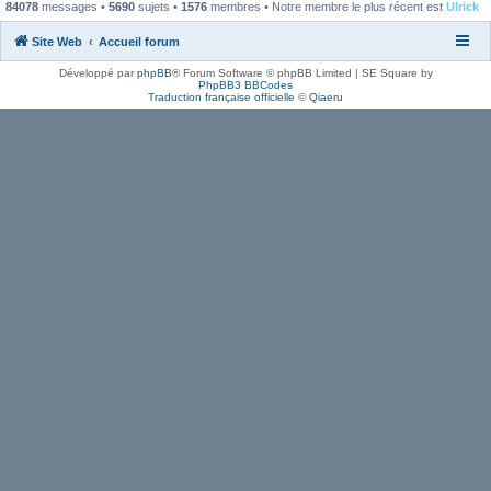
84078
messages •
5690
sujets •
1576
membres • Notre membre le plus récent est
Ulrick
Site Web
Accueil forum
Développé par
phpBB
® Forum Software © phpBB Limited | SE Square by
PhpBB3 BBCodes
Traduction française officielle
©
Qiaeru