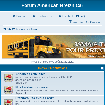
Forum American Breizh Car
Boutique
Trombinoscar
Facebook
FAQ
Inscription
Connexion
Site Web
Accueil forum
Nous sommes le 09 août 2026, 11:31
Infos & Présentations
Annonces Officielles
tout ce qu'il faut savoir sur ce Forum du Club ABC,
accès en lecture seule.
Sujets :
44
Nos Fidèles Sponsors
Des avantages pour les Membres du Club ABC chez nos amis Sponsors
Sujets :
1
Premiers Pas sur le Forum
tout apprendre avant de commencer, les Tutoriels qui vous guident pas à
pas ...