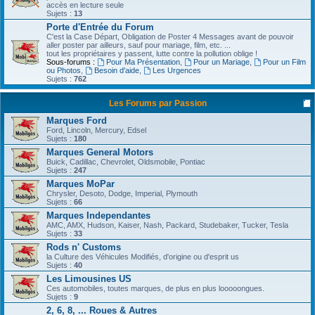
accès en lecture seule
Sujets :
13
Porte d'Entrée du Forum
C'est la Case Départ, Obligation de Poster 4 Messages avant de pouvoir
aller poster par ailleurs, sauf pour mariage, film, etc. ...
tout les propriétaires y passent, lutte contre la pollution oblige !
Sous-forums :
Pour Ma Présentation
,
Pour un Mariage
,
Pour un Film
ou Photos
,
Besoin d'aide
,
Les Urgences
Sujets :
762
Les Forums par Passion
Marques Ford
Ford, Lincoln, Mercury, Edsel
Sujets :
180
Marques General Motors
Buick, Cadillac, Chevrolet, Oldsmobile, Pontiac
Sujets :
247
Marques MoPar
Chrysler, Desoto, Dodge, Imperial, Plymouth
Sujets :
66
Marques Independantes
AMC, AMX, Hudson, Kaiser, Nash, Packard, Studebaker, Tucker, Tesla
Sujets :
33
Rods n' Customs
la Culture des Véhicules Modifiés, d'origine ou d'esprit us
Sujets :
40
Les Limousines US
Ces automobiles, toutes marques, de plus en plus looooongues.
Sujets :
9
2, 6, 8, ... Roues & Autres