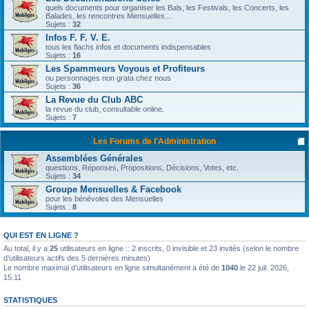
quels documents pour organiser les Bals, les Festivals, les Concerts, les
Balades, les rencontres Mensuelles...
Sujets :
32
Infos F. F. V. E.
tous les flachs infos et documents indispensables
Sujets :
16
Les Spammeurs Voyous et Profiteurs
ou personnages non grata chez nous
Sujets :
36
La Revue du Club ABC
la revue du club, consultable online.
Sujets :
7
Les Forums de l'Administration
Assemblées Générales
questions, Réponses, Propositions, Décisions, Votes, etc.
Sujets :
34
Groupe Mensuelles & Facebook
pour les bénévoles des Mensuelles
Sujets :
8
QUI EST EN LIGNE ?
Au total, il y a
25
utilisateurs en ligne :: 2 inscrits, 0 invisible et 23 invités (selon le nombre
d’utilisateurs actifs des 5 dernières minutes)
Le nombre maximal d’utilisateurs en ligne simultanément a été de
1040
le 22 juil. 2026,
15:11
STATISTIQUES