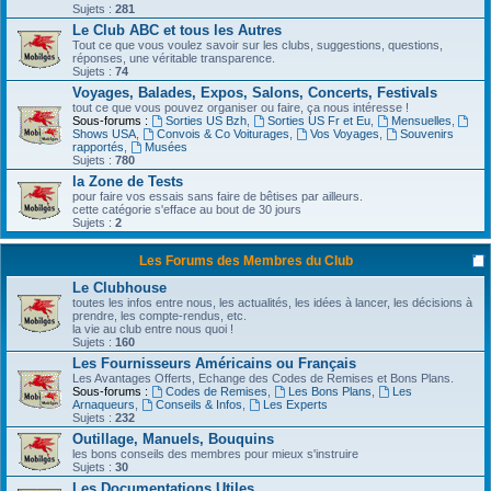
Sujets :
281
Le Club ABC et tous les Autres
Tout ce que vous voulez savoir sur les clubs, suggestions, questions,
réponses, une véritable transparence.
Sujets :
74
Voyages, Balades, Expos, Salons, Concerts, Festivals
tout ce que vous pouvez organiser ou faire, ça nous intéresse !
Sous-forums :
Sorties US Bzh
,
Sorties US Fr et Eu
,
Mensuelles
,
Shows USA
,
Convois & Co Voiturages
,
Vos Voyages
,
Souvenirs
rapportés
,
Musées
Sujets :
780
la Zone de Tests
pour faire vos essais sans faire de bêtises par ailleurs.
cette catégorie s'efface au bout de 30 jours
Sujets :
2
Les Forums des Membres du Club
Le Clubhouse
toutes les infos entre nous, les actualités, les idées à lancer, les décisions à
prendre, les compte-rendus, etc.
la vie au club entre nous quoi !
Sujets :
160
Les Fournisseurs Américains ou Français
Les Avantages Offerts, Echange des Codes de Remises et Bons Plans.
Sous-forums :
Codes de Remises
,
Les Bons Plans
,
Les
Arnaqueurs
,
Conseils & Infos
,
Les Experts
Sujets :
232
Outillage, Manuels, Bouquins
les bons conseils des membres pour mieux s'instruire
Sujets :
30
Les Documentations Utiles