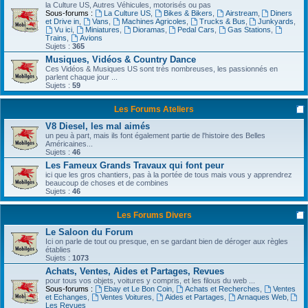
la Culture US, Autres Véhicules, motorisés ou pas
Sous-forums :
La Culture US
,
Bikes & Bikers
,
Airstream
,
Diners
et Drive in
,
Vans
,
Machines Agricoles
,
Trucks & Bus
,
Junkyards
,
Vu ici
,
Miniatures
,
Dioramas
,
Pedal Cars
,
Gas Stations
,
Trains
,
Avions
Sujets :
365
Musiques, Vidéos & Country Dance
Ces Vidéos & Musiques US sont très nombreuses, les passionnés en
parlent chaque jour ...
Sujets :
59
Les Forums Ateliers
V8 Diesel, les mal aimés
un peu à part, mais ils font également partie de l'histoire des Belles
Américaines...
Sujets :
46
Les Fameux Grands Travaux qui font peur
ici que les gros chantiers, pas à la portée de tous mais vous y apprendrez
beaucoup de choses et de combines
Sujets :
46
Les Forums Divers
Le Saloon du Forum
Ici on parle de tout ou presque, en se gardant bien de déroger aux règles
établies
Sujets :
1073
Achats, Ventes, Aides et Partages, Revues
pour tous vos objets, voitures y compris, et les filous du web ...
Sous-forums :
Ebay et Le Bon Coin
,
Achats et Recherches
,
Ventes
et Echanges
,
Ventes Voitures
,
Aides et Partages
,
Arnaques Web
,
Les Revues