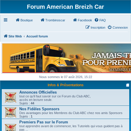
Forum American Breizh Car
Boutique
Trombinoscar
Facebook
FAQ
Inscription
Connexion
Site Web
Accueil forum
Nous sommes le 07 août 2026, 15:22
Infos & Présentations
Annonces Officielles
tout ce qu'il faut savoir sur ce Forum du Club ABC,
accès en lecture seule.
Sujets :
44
Nos Fidèles Sponsors
Des avantages pour les Membres du Club ABC chez nos amis Sponsors
Sujets :
1
Premiers Pas sur le Forum
tout apprendre avant de commencer, les Tutoriels qui vous guident pas à
pas ...