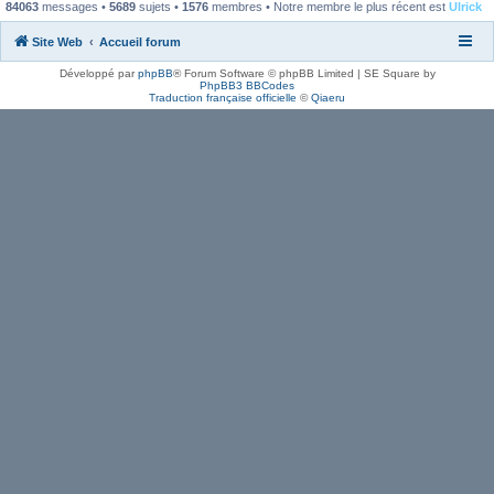
84063
messages •
5689
sujets •
1576
membres • Notre membre le plus récent est
Ulrick
Site Web
Accueil forum
Développé par
phpBB
® Forum Software © phpBB Limited | SE Square by
PhpBB3 BBCodes
Traduction française officielle
©
Qiaeru