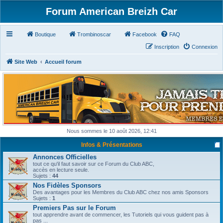
Forum American Breizh Car
Boutique
Trombinoscar
Facebook
FAQ
Inscription
Connexion
Site Web
Accueil forum
Nous sommes le 10 août 2026, 12:41
Infos & Présentations
Annonces Officielles
tout ce qu'il faut savoir sur ce Forum du Club ABC,
accès en lecture seule.
Sujets :
44
Nos Fidèles Sponsors
Des avantages pour les Membres du Club ABC chez nos amis Sponsors
Sujets :
1
Premiers Pas sur le Forum
tout apprendre avant de commencer, les Tutoriels qui vous guident pas à
pas ...