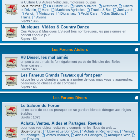
la Culture US, Autres Véhicules, motorisés ou pas
Sous-forums :
La Culture US
,
Bikes & Bikers
,
Airstream
,
Diners
et Drive in
,
Vans
,
Machines Agricoles
,
Trucks & Bus
,
Junkyards
,
Vu ici
,
Miniatures
,
Dioramas
,
Pedal Cars
,
Gas Stations
,
Trains
,
Avions
Sujets :
365
Musiques, Vidéos & Country Dance
Ces Vidéos & Musiques US sont très nombreuses, les passionnés en
parlent chaque jour ...
Sujets :
59
Les Forums Ateliers
V8 Diesel, les mal aimés
un peu à part, mais ils font également partie de l'histoire des Belles
Américaines...
Sujets :
46
Les Fameux Grands Travaux qui font peur
ici que les gros chantiers, pas à la portée de tous mais vous y apprendrez
beaucoup de choses et de combines
Sujets :
46
Les Forums Divers
Le Saloon du Forum
Ici on parle de tout ou presque, en se gardant bien de déroger aux règles
établies
Sujets :
1073
Achats, Ventes, Aides et Partages, Revues
pour tous vos objets, voitures y compris, et les filous du web ...
Sous-forums :
Ebay et Le Bon Coin
,
Achats et Recherches
,
Ventes
et Echanges
,
Ventes Voitures
,
Aides et Partages
,
Arnaques Web
,
Les Revues