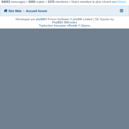
84093
messages •
5690
sujets •
1576
membres • Notre membre le plus récent est
Ulrick
Site Web
Accueil forum
J’accepte
⇩
Développé par
phpBB
® Forum Software © phpBB Limited | SE Square by
PhpBB3 BBCodes
Traduction française officielle
©
Qiaeru