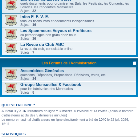
quels documents pour organiser les Bals, les Festivals, les Concerts, les
Balades, les rencontres Mensuelles...
Sujets :
32
Infos F. F. V. E.
tous les flachs infos et documents indispensables
Sujets :
16
Les Spammeurs Voyous et Profiteurs
ou personnages non grata chez nous
Sujets :
36
La Revue du Club ABC
la revue du club, consultable online.
Sujets :
7
Les Forums de l'Administration
Assemblées Générales
questions, Réponses, Propositions, Décisions, Votes, etc.
Sujets :
34
Groupe Mensuelles & Facebook
pour les bénévoles des Mensuelles
Sujets :
8
QUI EST EN LIGNE ?
Au total, il y a
16
utilisateurs en ligne :: 3 inscrits, 0 invisible et 13 invités (selon le nombre
En poursuivant votre navigation sur ce site, vous
d’utilisateurs actifs des 5 dernières minutes)
acceptez l’utilisation de cookies vous permettant
Le nombre maximal d’utilisateurs en ligne simultanément a été de
1040
le 22 juil. 2026,
15:11
de bénéficier d’une expérience de navigation
STATISTIQUES
optimale.
En savoir plus…