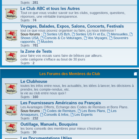
Sujets :
281
Le Club ABC et tous les Autres
Tout ce que vous voulez savoir sur les clubs, suggestions, questions,
réponses, une véritable transparence.
Sujets :
74
Voyages, Balades, Expos, Salons, Concerts, Festivals
tout ce que vous pouvez organiser ou faire, ça nous intéresse !
Sous-forums :
Sorties US Bzh
,
Sorties US Fr et Eu
,
Mensuelles
,
Shows USA
,
Convois & Co Voiturages
,
Vos Voyages
,
Souvenirs
rapportés
,
Musées
Sujets :
781
la Zone de Tests
pour faire vos essais sans faire de bêtises par ailleurs.
cette catégorie s'efface au bout de 30 jours
Sujets :
2
Les Forums des Membres du Club
Le Clubhouse
toutes les infos entre nous, les actualités, les idées à lancer, les décisions à
prendre, les compte-rendus, etc.
la vie au club entre nous quoi !
Sujets :
160
Les Fournisseurs Américains ou Français
Les Avantages Offerts, Echange des Codes de Remises et Bons Plans.
Sous-forums :
Codes de Remises
,
Les Bons Plans
,
Les
Arnaqueurs
,
Conseils & Infos
,
Les Experts
Sujets :
232
Outillage, Manuels, Bouquins
les bons conseils des membres pour mieux s'instruire
Sujets :
30
Les Documentations Utiles