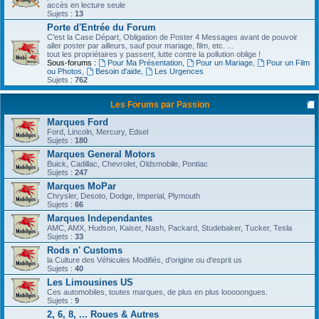
accès en lecture seule
Sujets :
13
Porte d'Entrée du Forum
C'est la Case Départ, Obligation de Poster 4 Messages avant de pouvoir
aller poster par ailleurs, sauf pour mariage, film, etc. ...
tout les propriétaires y passent, lutte contre la pollution oblige !
Sous-forums :
Pour Ma Présentation
,
Pour un Mariage
,
Pour un Film
ou Photos
,
Besoin d'aide
,
Les Urgences
Sujets :
762
Les Forums par Passion
Marques Ford
Ford, Lincoln, Mercury, Edsel
Sujets :
180
Marques General Motors
Buick, Cadillac, Chevrolet, Oldsmobile, Pontiac
Sujets :
247
Marques MoPar
Chrysler, Desoto, Dodge, Imperial, Plymouth
Sujets :
66
Marques Independantes
AMC, AMX, Hudson, Kaiser, Nash, Packard, Studebaker, Tucker, Tesla
Sujets :
33
Rods n' Customs
la Culture des Véhicules Modifiés, d'origine ou d'esprit us
Sujets :
40
Les Limousines US
Ces automobiles, toutes marques, de plus en plus looooongues.
Sujets :
9
2, 6, 8, ... Roues & Autres