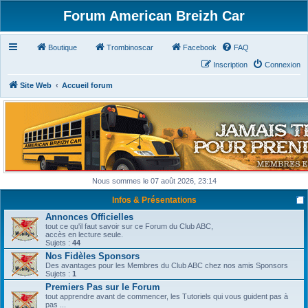
Forum American Breizh Car
Boutique
Trombinoscar
Facebook
FAQ
Inscription
Connexion
Site Web
Accueil forum
Nous sommes le 07 août 2026, 23:14
Infos & Présentations
Annonces Officielles
tout ce qu'il faut savoir sur ce Forum du Club ABC,
accès en lecture seule.
Sujets :
44
Nos Fidèles Sponsors
Des avantages pour les Membres du Club ABC chez nos amis Sponsors
Sujets :
1
Premiers Pas sur le Forum
tout apprendre avant de commencer, les Tutoriels qui vous guident pas à
pas ...