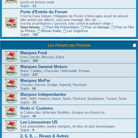
accès en lecture seule
Sujets :
13
Porte d'Entrée du Forum
C'est la Case Départ, Obligation de Poster 4 Messages avant de pouvoir
aller poster par ailleurs, sauf pour mariage, film, etc. ...
tout les propriétaires y passent, lutte contre la pollution oblige !
Sous-forums :
Pour Ma Présentation
,
Pour un Mariage
,
Pour un Film
ou Photos
,
Besoin d'aide
,
Les Urgences
Sujets :
762
Les Forums par Passion
Marques Ford
Ford, Lincoln, Mercury, Edsel
Sujets :
180
Marques General Motors
Buick, Cadillac, Chevrolet, Oldsmobile, Pontiac
Sujets :
247
Marques MoPar
Chrysler, Desoto, Dodge, Imperial, Plymouth
Sujets :
66
Marques Independantes
AMC, AMX, Hudson, Kaiser, Nash, Packard, Studebaker, Tucker, Tesla
Sujets :
33
Rods n' Customs
la Culture des Véhicules Modifiés, d'origine ou d'esprit us
Sujets :
40
Les Limousines US
Ces automobiles, toutes marques, de plus en plus looooongues.
Sujets :
9
2, 6, 8, ... Roues & Autres