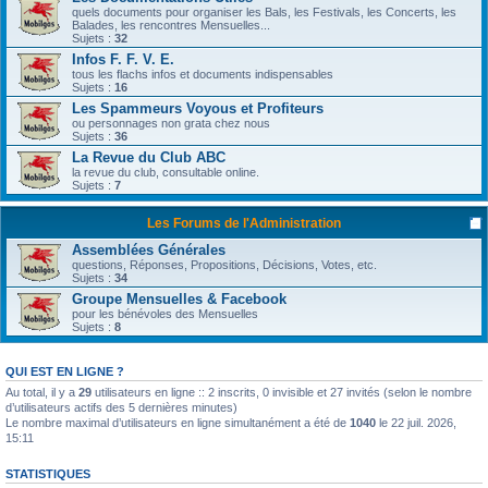
quels documents pour organiser les Bals, les Festivals, les Concerts, les
Balades, les rencontres Mensuelles...
Sujets :
32
Infos F. F. V. E.
tous les flachs infos et documents indispensables
Sujets :
16
Les Spammeurs Voyous et Profiteurs
ou personnages non grata chez nous
Sujets :
36
La Revue du Club ABC
la revue du club, consultable online.
Sujets :
7
Les Forums de l'Administration
Assemblées Générales
questions, Réponses, Propositions, Décisions, Votes, etc.
Sujets :
34
Groupe Mensuelles & Facebook
pour les bénévoles des Mensuelles
Sujets :
8
QUI EST EN LIGNE ?
Au total, il y a
29
utilisateurs en ligne :: 2 inscrits, 0 invisible et 27 invités (selon le nombre
d’utilisateurs actifs des 5 dernières minutes)
Le nombre maximal d’utilisateurs en ligne simultanément a été de
1040
le 22 juil. 2026,
15:11
STATISTIQUES