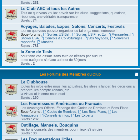
Sujets :
281
Le Club ABC et tous les Autres
Tout ce que vous voulez savoir sur les clubs, suggestions, questions,
réponses, une véritable transparence.
Sujets :
74
Voyages, Balades, Expos, Salons, Concerts, Festivals
tout ce que vous pouvez organiser ou faire, ça nous intéresse !
Sous-forums :
Sorties US Bzh
,
Sorties US Fr et Eu
,
Mensuelles
,
Shows USA
,
Convois & Co Voiturages
,
Vos Voyages
,
Souvenirs
rapportés
,
Musées
Sujets :
781
la Zone de Tests
pour faire vos essais sans faire de bêtises par ailleurs.
cette catégorie s'efface au bout de 30 jours
Sujets :
2
Les Forums des Membres du Club
Le Clubhouse
toutes les infos entre nous, les actualités, les idées à lancer, les décisions à
prendre, les compte-rendus, etc.
la vie au club entre nous quoi !
Sujets :
160
Les Fournisseurs Américains ou Français
Les Avantages Offerts, Echange des Codes de Remises et Bons Plans.
Sous-forums :
Codes de Remises
,
Les Bons Plans
,
Les
Arnaqueurs
,
Conseils & Infos
,
Les Experts
Sujets :
232
Outillage, Manuels, Bouquins
les bons conseils des membres pour mieux s'instruire
Sujets :
30
Les Documentations Utiles