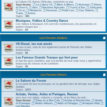
la Culture US, Autres Véhicules, motorisés ou pas
Sous-forums :
La Culture US
,
Bikes & Bikers
,
Airstream
,
Diners
et Drive in
,
Vans
,
Machines Agricoles
,
Trucks & Bus
,
Junkyards
,
Vu ici
,
Miniatures
,
Dioramas
,
Pedal Cars
,
Gas Stations
,
Trains
,
Avions
Sujets :
365
Musiques, Vidéos & Country Dance
Ces Vidéos & Musiques US sont très nombreuses, les passionnés en
parlent chaque jour ...
Sujets :
59
Les Forums Ateliers
V8 Diesel, les mal aimés
un peu à part, mais ils font également partie de l'histoire des Belles
Américaines...
Sujets :
46
Les Fameux Grands Travaux qui font peur
ici que les gros chantiers, pas à la portée de tous mais vous y apprendrez
beaucoup de choses et de combines
Sujets :
46
Les Forums Divers
Le Saloon du Forum
Ici on parle de tout ou presque, en se gardant bien de déroger aux règles
établies
Sujets :
1073
Achats, Ventes, Aides et Partages, Revues
pour tous vos objets, voitures y compris, et les filous du web ...
Sous-forums :
Ebay et Le Bon Coin
,
Achats et Recherches
,
Ventes
et Echanges
,
Ventes Voitures
,
Aides et Partages
,
Arnaques Web
,
Les Revues