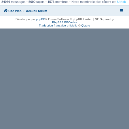
84066
messages •
5690
sujets •
1576
membres • Notre membre le plus récent est
Ulrick
Site Web
Accueil forum
Développé par
phpBB
® Forum Software © phpBB Limited | SE Square by
PhpBB3 BBCodes
Traduction française officielle
©
Qiaeru