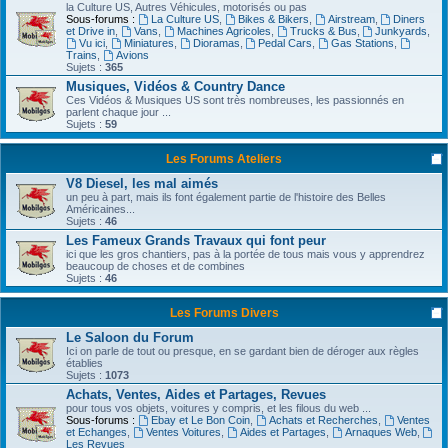
la Culture US, Autres Véhicules, motorisés ou pas
Sous-forums :
La Culture US
,
Bikes & Bikers
,
Airstream
,
Diners
et Drive in
,
Vans
,
Machines Agricoles
,
Trucks & Bus
,
Junkyards
,
Vu ici
,
Miniatures
,
Dioramas
,
Pedal Cars
,
Gas Stations
,
Trains
,
Avions
Sujets :
365
Musiques, Vidéos & Country Dance
Ces Vidéos & Musiques US sont très nombreuses, les passionnés en
parlent chaque jour ...
Sujets :
59
Les Forums Ateliers
V8 Diesel, les mal aimés
un peu à part, mais ils font également partie de l'histoire des Belles
Américaines...
Sujets :
46
Les Fameux Grands Travaux qui font peur
ici que les gros chantiers, pas à la portée de tous mais vous y apprendrez
beaucoup de choses et de combines
Sujets :
46
Les Forums Divers
Le Saloon du Forum
Ici on parle de tout ou presque, en se gardant bien de déroger aux règles
établies
Sujets :
1073
Achats, Ventes, Aides et Partages, Revues
pour tous vos objets, voitures y compris, et les filous du web ...
Sous-forums :
Ebay et Le Bon Coin
,
Achats et Recherches
,
Ventes
et Echanges
,
Ventes Voitures
,
Aides et Partages
,
Arnaques Web
,
Les Revues