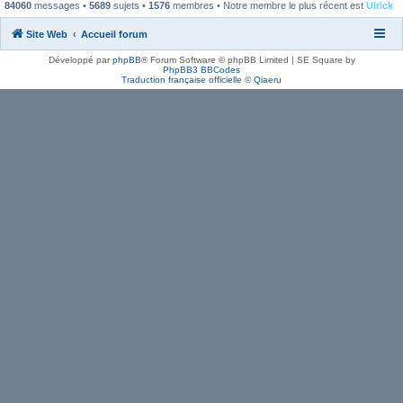
84060
messages •
5689
sujets •
1576
membres • Notre membre le plus récent est
Ulrick
Site Web
Accueil forum
Développé par
phpBB
® Forum Software © phpBB Limited | SE Square by
PhpBB3 BBCodes
Traduction française officielle
©
Qiaeru