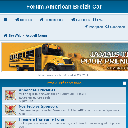
Forum American Breizh Car
Boutique
Trombinoscar
Facebook
FAQ
Inscription
Connexion
Site Web
Accueil forum
Nous sommes le 06 août 2026, 21:41
Infos & Présentations
Annonces Officielles
tout ce qu'il faut savoir sur ce Forum du Club ABC,
accès en lecture seule.
Sujets :
44
Nos Fidèles Sponsors
Des avantages pour les Membres du Club ABC chez nos amis Sponsors
Sujets :
1
Premiers Pas sur le Forum
tout apprendre avant de commencer, les Tutoriels qui vous guident pas à
pas ...