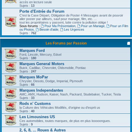
accès en lecture seule
Sujets :
13
Porte d'Entrée du Forum
C'est la Case Départ, Obligation de Poster 4 Messages avant de pouvoir
aller poster par ailleurs, sauf pour mariage, film, etc. ...
tout les propriétaires y passent, lutte contre la pollution oblige !
Sous-forums :
Pour Ma Présentation
,
Pour un Mariage
,
Pour un Film
ou Photos
,
Besoin d'aide
,
Les Urgences
Sujets :
762
Les Forums par Passion
Marques Ford
Ford, Lincoln, Mercury, Edsel
Sujets :
180
Marques General Motors
Buick, Cadillac, Chevrolet, Oldsmobile, Pontiac
Sujets :
247
Marques MoPar
Chrysler, Desoto, Dodge, Imperial, Plymouth
Sujets :
66
Marques Independantes
AMC, AMX, Hudson, Kaiser, Nash, Packard, Studebaker, Tucker, Tesla
Sujets :
33
Rods n' Customs
la Culture des Véhicules Modifiés, d'origine ou d'esprit us
Sujets :
40
Les Limousines US
Ces automobiles, toutes marques, de plus en plus looooongues.
Sujets :
9
2, 6, 8, ... Roues & Autres