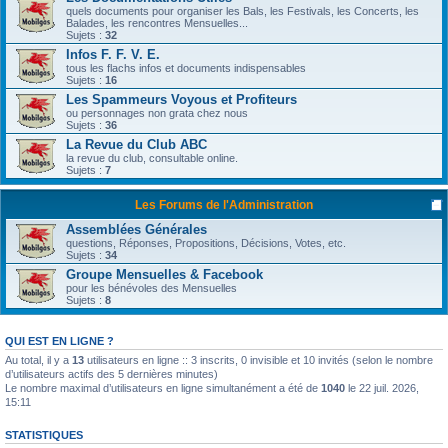
quels documents pour organiser les Bals, les Festivals, les Concerts, les
Balades, les rencontres Mensuelles...
Sujets :
32
Infos F. F. V. E.
tous les flachs infos et documents indispensables
Sujets :
16
Les Spammeurs Voyous et Profiteurs
ou personnages non grata chez nous
Sujets :
36
La Revue du Club ABC
la revue du club, consultable online.
Sujets :
7
Les Forums de l'Administration
Assemblées Générales
questions, Réponses, Propositions, Décisions, Votes, etc.
Sujets :
34
Groupe Mensuelles & Facebook
pour les bénévoles des Mensuelles
Sujets :
8
QUI EST EN LIGNE ?
Au total, il y a
13
utilisateurs en ligne :: 3 inscrits, 0 invisible et 10 invités (selon le nombre
d’utilisateurs actifs des 5 dernières minutes)
Le nombre maximal d’utilisateurs en ligne simultanément a été de
1040
le 22 juil. 2026,
15:11
STATISTIQUES