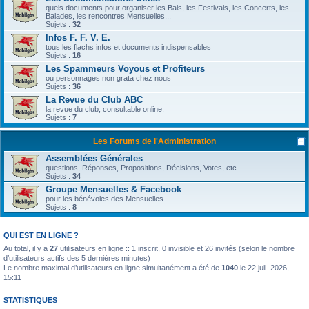
quels documents pour organiser les Bals, les Festivals, les Concerts, les
Balades, les rencontres Mensuelles...
Sujets :
32
Infos F. F. V. E.
tous les flachs infos et documents indispensables
Sujets :
16
Les Spammeurs Voyous et Profiteurs
ou personnages non grata chez nous
Sujets :
36
La Revue du Club ABC
la revue du club, consultable online.
Sujets :
7
Les Forums de l'Administration
Assemblées Générales
questions, Réponses, Propositions, Décisions, Votes, etc.
Sujets :
34
Groupe Mensuelles & Facebook
pour les bénévoles des Mensuelles
Sujets :
8
QUI EST EN LIGNE ?
Au total, il y a
27
utilisateurs en ligne :: 1 inscrit, 0 invisible et 26 invités (selon le nombre
d’utilisateurs actifs des 5 dernières minutes)
Le nombre maximal d’utilisateurs en ligne simultanément a été de
1040
le 22 juil. 2026,
15:11
STATISTIQUES