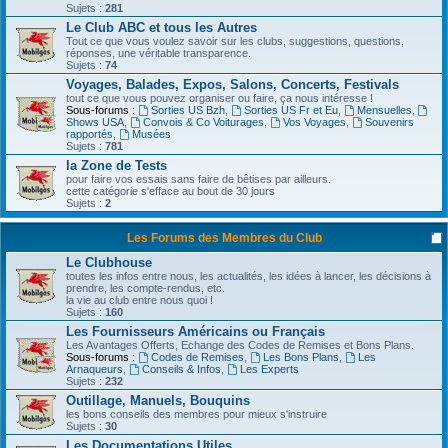
Sujets :
281
Le Club ABC et tous les Autres
Tout ce que vous voulez savoir sur les clubs, suggestions, questions,
réponses, une véritable transparence.
Sujets :
74
Voyages, Balades, Expos, Salons, Concerts, Festivals
tout ce que vous pouvez organiser ou faire, ça nous intéresse !
Sous-forums :
Sorties US Bzh
,
Sorties US Fr et Eu
,
Mensuelles
,
Shows USA
,
Convois & Co Voiturages
,
Vos Voyages
,
Souvenirs
rapportés
,
Musées
Sujets :
781
la Zone de Tests
pour faire vos essais sans faire de bêtises par ailleurs.
cette catégorie s'efface au bout de 30 jours
Sujets :
2
Les Forums des Membres du Club
Le Clubhouse
toutes les infos entre nous, les actualités, les idées à lancer, les décisions à
prendre, les compte-rendus, etc.
la vie au club entre nous quoi !
Sujets :
160
Les Fournisseurs Américains ou Français
Les Avantages Offerts, Echange des Codes de Remises et Bons Plans.
Sous-forums :
Codes de Remises
,
Les Bons Plans
,
Les
Arnaqueurs
,
Conseils & Infos
,
Les Experts
Sujets :
232
Outillage, Manuels, Bouquins
les bons conseils des membres pour mieux s'instruire
Sujets :
30
Les Documentations Utiles