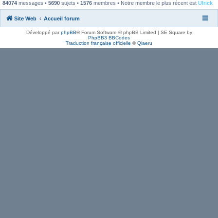
84074
messages •
5690
sujets •
1576
membres • Notre membre le plus récent est
Ulrick
Site Web
Accueil forum
Développé par
phpBB
® Forum Software © phpBB Limited | SE Square by
PhpBB3 BBCodes
Traduction française officielle
©
Qiaeru