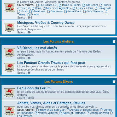
la Culture US, Autres Véhicules, motorisés ou pas
Sous-forums :
La Culture US
,
Bikes & Bikers
,
Airstream
,
Diners
et Drive in
,
Vans
,
Machines Agricoles
,
Trucks & Bus
,
Junkyards
,
Vu ici
,
Miniatures
,
Dioramas
,
Pedal Cars
,
Gas Stations
,
Trains
,
Avions
Sujets :
365
Musiques, Vidéos & Country Dance
Ces Vidéos & Musiques US sont très nombreuses, les passionnés en
parlent chaque jour ...
Sujets :
59
Les Forums Ateliers
V8 Diesel, les mal aimés
un peu à part, mais ils font également partie de l'histoire des Belles
Américaines...
Sujets :
46
Les Fameux Grands Travaux qui font peur
ici que les gros chantiers, pas à la portée de tous mais vous y apprendrez
beaucoup de choses et de combines
Sujets :
46
Les Forums Divers
Le Saloon du Forum
Ici on parle de tout ou presque, en se gardant bien de déroger aux règles
établies
Sujets :
1073
Achats, Ventes, Aides et Partages, Revues
pour tous vos objets, voitures y compris, et les filous du web ...
Sous-forums :
Ebay et Le Bon Coin
,
Achats et Recherches
,
Ventes
et Echanges
,
Ventes Voitures
,
Aides et Partages
,
Arnaques Web
,
Les Revues