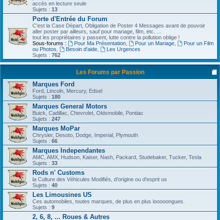
accès en lecture seule
Sujets :
13
Porte d'Entrée du Forum
C'est la Case Départ, Obligation de Poster 4 Messages avant de pouvoir
aller poster par ailleurs, sauf pour mariage, film, etc. ...
tout les propriétaires y passent, lutte contre la pollution oblige !
Sous-forums :
Pour Ma Présentation
,
Pour un Mariage
,
Pour un Film
ou Photos
,
Besoin d'aide
,
Les Urgences
Sujets :
762
Les Forums par Passion
Marques Ford
Ford, Lincoln, Mercury, Edsel
Sujets :
180
Marques General Motors
Buick, Cadillac, Chevrolet, Oldsmobile, Pontiac
Sujets :
247
Marques MoPar
Chrysler, Desoto, Dodge, Imperial, Plymouth
Sujets :
66
Marques Independantes
AMC, AMX, Hudson, Kaiser, Nash, Packard, Studebaker, Tucker, Tesla
Sujets :
33
Rods n' Customs
la Culture des Véhicules Modifiés, d'origine ou d'esprit us
Sujets :
40
Les Limousines US
Ces automobiles, toutes marques, de plus en plus looooongues.
Sujets :
9
2, 6, 8, ... Roues & Autres