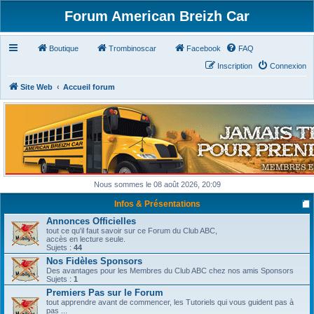
Forum American Breizh Car
Boutique
Trombinoscar
Facebook
FAQ
Inscription
Connexion
Site Web
Accueil forum
Nous sommes le 08 août 2026, 20:09
Infos & Présentations
Annonces Officielles
tout ce qu'il faut savoir sur ce Forum du Club ABC,
accès en lecture seule.
Sujets :
44
Nos Fidèles Sponsors
Des avantages pour les Membres du Club ABC chez nos amis Sponsors
Sujets :
1
Premiers Pas sur le Forum
tout apprendre avant de commencer, les Tutoriels qui vous guident pas à
pas ...